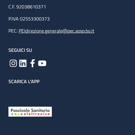
C.F. 92038610371
P.IVA 02553300373
PEC:
PEIdirezione.generale@pec.aosp.bo.it
SEGUICI SU
SCARICA L'APP