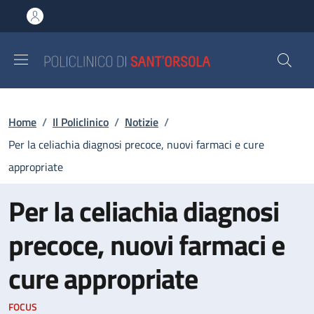
Salta al contenuto principale
Skip to footer content
Briciole di pane
Home
/
Il Policlinico
/
Notizie
/
Per la celiachia diagnosi precoce, nuovi farmaci e cure
appropriate
Per la celiachia diagnosi
precoce, nuovi farmaci e
cure appropriate
FOCUS