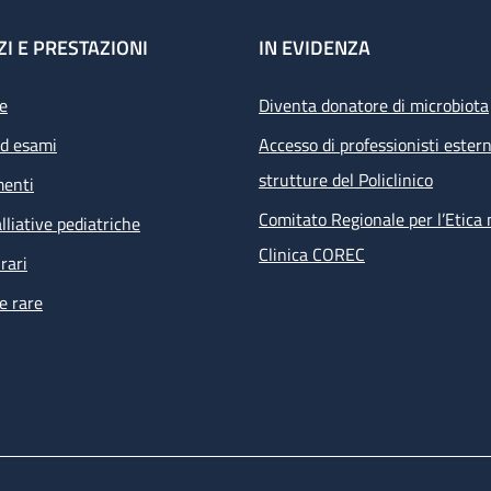
ZI E PRESTAZIONI
IN EVIDENZA
e
Diventa donatore di microbiota
ed esami
Accesso di professionisti estern
strutture del Policlinico
menti
Comitato Regionale per l’Etica 
lliative pediatriche
Clinica COREC
rari
e rare