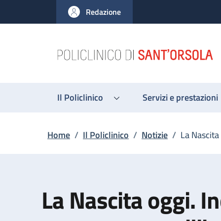
Salta al contenuto principale
Skip to footer content
Redazione
Il Policlinico
Servizi e prestazioni
Briciole di pane
Home
/
Il Policlinico
/
Notizie
/
La Nascita 
La Nascita oggi. In