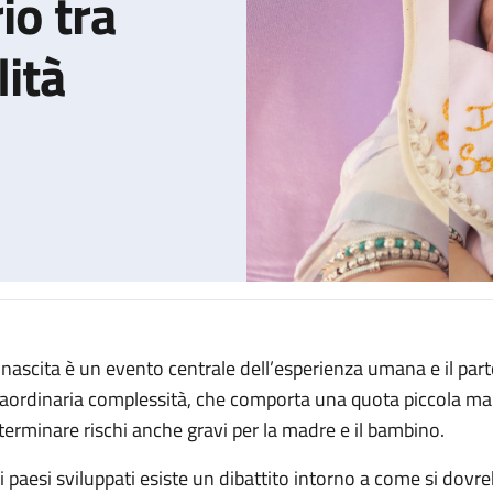
io tra
lità
 nascita è un evento centrale dell’esperienza umana e il par
per trovare un equilibrio tra sicurezza e naturalità
raordinaria complessità, che comporta una quota piccola ma 
terminare rischi anche gravi per la madre e il bambino.
i paesi sviluppati esiste un dibattito intorno a come si dovr