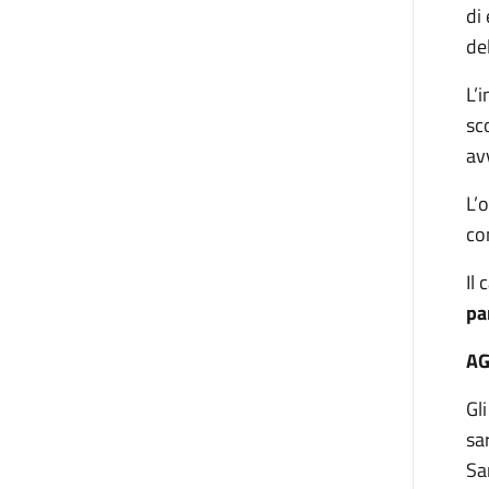
di
de
L’
sc
av
L’
co
Il
pa
A
Gl
sa
Sa