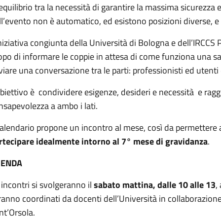
 equilibrio tra la necessità di garantire la massima sicurezza 
ll’evento non è automatico, ed esistono posizioni diverse, e
iniziativa congiunta della Università di Bologna e dell’IRCCS P
opo di informare le coppie in attesa di come funziona una s
viare una conversazione tra le parti: professionisti ed utenti 
obiettivo è condividere esigenze, desideri e necessità e ragg
nsapevolezza a ambo i lati.
 calendario propone un incontro al mese, così da permettere 
rtecipare idealmente intorno al 7° mese di gravidanza
.
GENDA
i incontri si svolgeranno il
sabato mattina, dalle 10 alle 13
,
ranno coordinati da docenti dell’Università in collaborazione 
nt’Orsola.