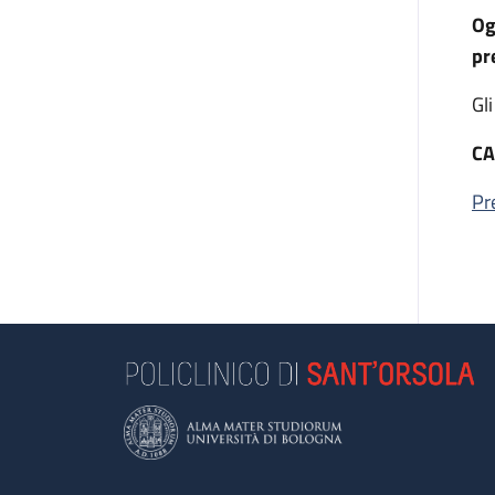
Og
pr
Gl
CA
Pr