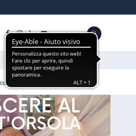
Facebook
Instagram
Linkedin
YouTube
Cerca
Sostienici
lità