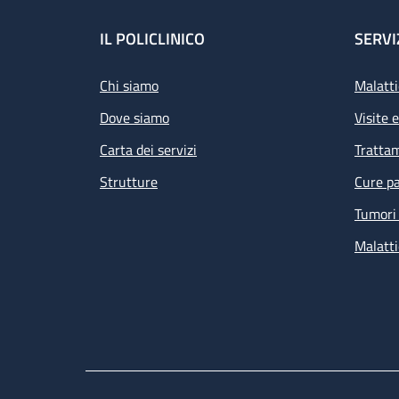
Footer
IL POLICLINICO
SERVI
Chi siamo
Malatti
Dove siamo
Visite 
Carta dei servizi
Tratta
Strutture
Cure pa
Tumori 
Malatti