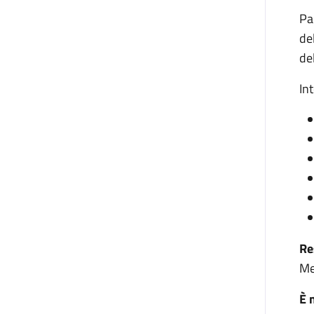
Pa
de
de
In
Re
Me
È 