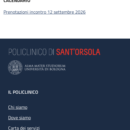
CALENDARIO
Prenotazioni incontro 12 settembre 2026
Footer
IL POLICLINICO
Chi siamo
Dove siamo
Carta dei servizi