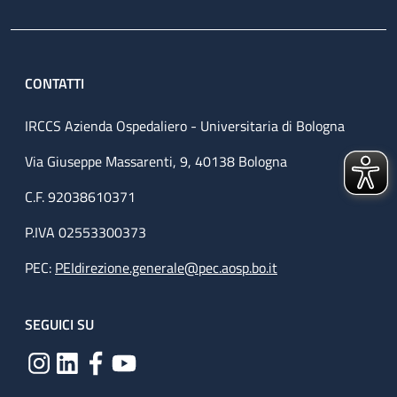
CONTATTI
IRCCS Azienda Ospedaliero - Universitaria di Bologna
Via Giuseppe Massarenti, 9, 40138 Bologna
C.F. 92038610371
P.IVA 02553300373
PEC:
PEIdirezione.generale@pec.aosp.bo.it
SEGUICI SU