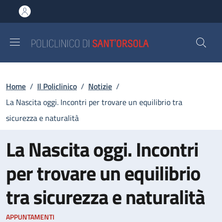
Salta al contenuto principale
Skip to footer content
Briciole di pane
Home
/
Il Policlinico
/
Notizie
/
La Nascita oggi. Incontri per trovare un equilibrio tra
sicurezza e naturalità
La Nascita oggi. Incontri
per trovare un equilibrio
tra sicurezza e naturalità
APPUNTAMENTI