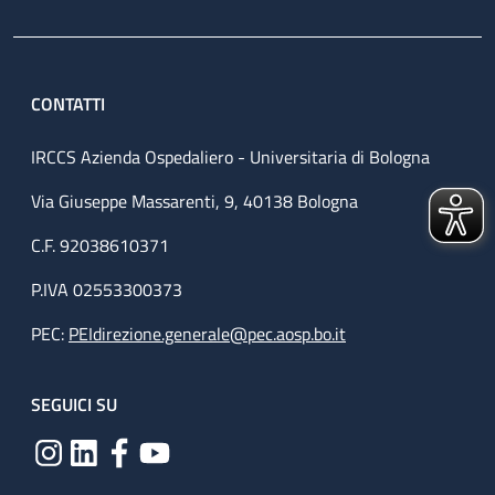
CONTATTI
IRCCS Azienda Ospedaliero - Universitaria di Bologna
Via Giuseppe Massarenti, 9, 40138 Bologna
C.F. 92038610371
P.IVA 02553300373
PEC:
PEIdirezione.generale@pec.aosp.bo.it
SEGUICI SU