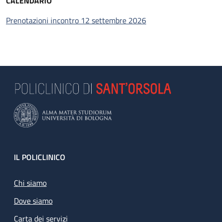
CALENDARIO
Prenotazioni incontro 12 settembre 2026
Footer
IL POLICLINICO
Chi siamo
Dove siamo
Carta dei servizi