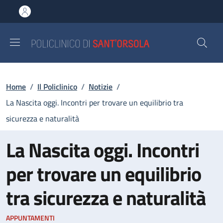
Salta al contenuto principale
Skip to footer content
Briciole di pane
Home
/
Il Policlinico
/
Notizie
/
La Nascita oggi. Incontri per trovare un equilibrio tra
sicurezza e naturalità
La Nascita oggi. Incontri
per trovare un equilibrio
tra sicurezza e naturalità
APPUNTAMENTI