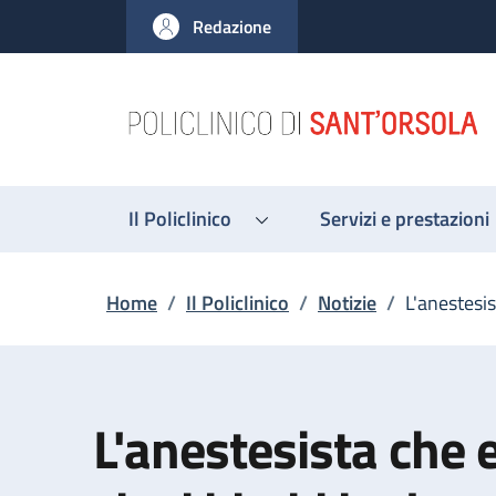
Salta al contenuto principale
Skip to footer content
Redazione
Il Policlinico
Servizi e prestazioni
Briciole di pane
Home
/
Il Policlinico
/
Notizie
/
L'anestesis
L'anestesista che 