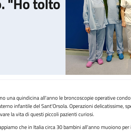
. "Ho tolto
no una quindicina all'anno le broncoscopie operative condot
iò che i bimbi inalano. "Ho tolto pure uno spillo"
terno infantile del Sant'Orsola. Operazioni delicatissime, s
vare la vita di questi piccoli pazienti curiosi.
appiamo che in Italia circa 30 bambini all'anno muoiono per 