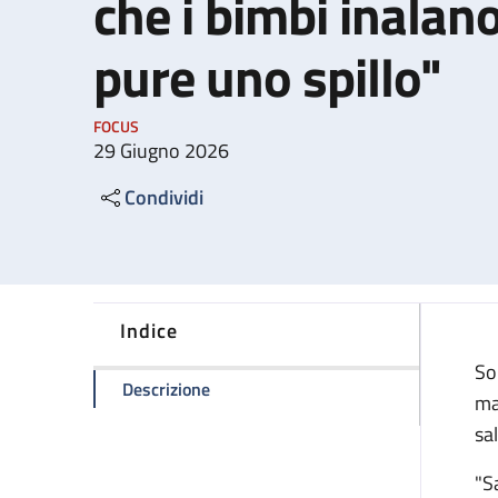
che i bimbi inalano
pure uno spillo"
FOCUS
29 Giugno 2026
Condividi
Indice
So
della pagina L'anestesista che estrae c
Descrizione
ma
sal
"S