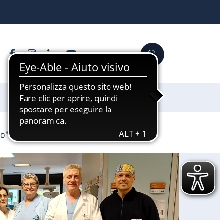
Facebook
Instagram
Linkedin
YouTube
Cerca
Sostienici
lo"