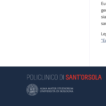
Eu
ge
si
sa
Le
“E