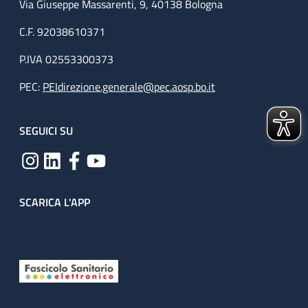
Via Giuseppe Massarenti, 9, 40138 Bologna
C.F. 92038610371
P.IVA 02553300373
PEC:
PEIdirezione.generale@pec.aosp.bo.it
SEGUICI SU
SCARICA L'APP