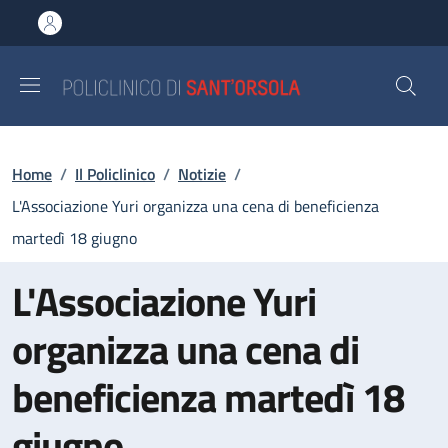
Salta al contenuto principale
Skip to footer content
Briciole di pane
Home
/
Il Policlinico
/
Notizie
/
L'Associazione Yuri organizza una cena di beneficienza
martedì 18 giugno
L'Associazione Yuri
organizza una cena di
beneficienza martedì 18
giugno