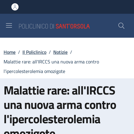
Salta al contenuto principale
Skip to footer content
Briciole di pane
Home
/
Il Policlinico
/
Notizie
/
Malattie rare: all'IRCCS una nuova arma contro
l'ipercolesterolemia omozigote
Malattie rare: all'IRCCS
una nuova arma contro
l'ipercolesterolemia
omozigote