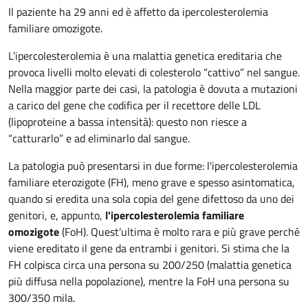
Il paziente ha 29 anni ed è affetto da ipercolesterolemia
familiare omozigote.
L’ipercolesterolemia è una malattia genetica ereditaria che
provoca livelli molto elevati di colesterolo “cattivo” nel sangue.
Nella maggior parte dei casi, la patologia è dovuta a mutazioni
a carico del gene che codifica per il recettore delle LDL
(lipoproteine a bassa intensità): questo non riesce a
“catturarlo” e ad eliminarlo dal sangue.
La patologia può presentarsi in due forme: l'ipercolesterolemia
familiare eterozigote (FH), meno grave e spesso asintomatica,
quando si eredita una sola copia del gene difettoso da uno dei
genitori, e, appunto,
l'ipercolesterolemia familiare
omozigote
(FoH). Quest’ultima è molto rara e più grave perché
viene ereditato il gene da entrambi i genitori. Si stima che la
FH colpisca circa una persona su 200/250 (malattia genetica
più diffusa nella popolazione), mentre la FoH una persona su
300/350 mila.