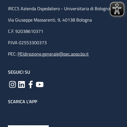
IRCCS Azienda Ospedaliero - Universitaria di Bologna
Via Giuseppe Massarenti, 9, 40138 Bologna
C.F. 92038610371
P.IVA 02553300373
PEC:
PEIdirezione.generale@pec.aosp.bo.it
SEGUICI SU
SCARICA L'APP