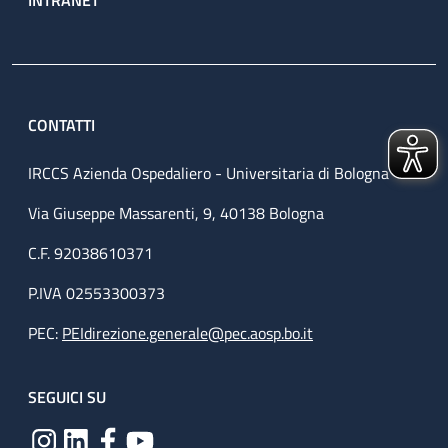
CONTATTI
IRCCS Azienda Ospedaliero - Universitaria di Bologna
Via Giuseppe Massarenti, 9, 40138 Bologna
C.F. 92038610371
P.IVA 02553300373
PEC:
PEIdirezione.generale@pec.aosp.bo.it
SEGUICI SU