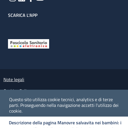
SCARICA L'APP
Useful links section
Small prints
Note legali
Cookies Policy
Questo sito utilizza cookie tecnici, analytics e di terze
Policy privacy e protezione del dato personale
parti.
Proseguendo nella navigazione accetti l'utilizzo dei
cookie.
Albo pretorio on-line
Descrizione della pagina Manovre salvavita nei bambini: i
Dichiarazione di accessibilità
COOKIES
I CO
PREFERENZE
ACCETTO