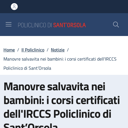
Salta al contenuto principale
Skip to footer content
Briciole di pane
Home
/
Il Policlinico
/
Notizie
/
Manovre salvavita nei bambini: i corsi certificati dell'IRCCS
Policlinico di Sant’Orsola
Manovre salvavita nei
bambini: i corsi certificati
dell'IRCCS Policlinico di
Sant’Orsola