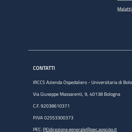
Malatti
CONTATTI
IRCCS Azienda Ospedaliero - Universitaria di Bol
Via Giuseppe Massarenti, 9, 40138 Bologna
C.F. 92038610371
P.IVA 02553300373
PEC:
PEIdirezione.generale@pec.aosp.bo.it