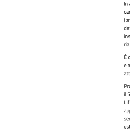
In
ca
(p
da
in
ri
È 
e 
at
Pr
il
Li
ap
se
es