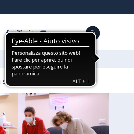
Facebook
Instagram
Linkedin
YouTube
Cerca
Sostienici
di Sant’Orsola