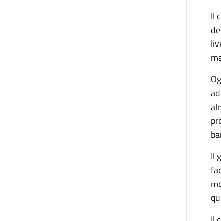
Il
de
li
ma
Og
ad
al
pr
ba
Il
fa
mo
qu
Il