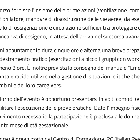
 corso fornisce l’insieme delle prime azioni (ventilazione, com
fibrillatore, manovre di disostruzione delle vie aeree) da es
vello di ossigenazione e circolazione sufficienti a proteggere c
ncanza di ossigeno, in attesa dell’arrivo del soccorso avanz
ni appuntamento dura cinque ore e alterna una breve prepara
destramento pratico (esercitazioni a piccoli gruppi con works
meno 3 ore. È inoltre prevista la consegna del manuale “Em
onto e rapido utilizzo nella gestione di situazioni critiche che
mbini e dei loro caregivers.
 giorno dell'evento è opportuno presentarsi in abiti comodi (e
cilitare l'esecuzione delle prove pratiche. Dato l'impegno fisi
vimento necessario la partecipazione è preclusa alle donne 
into mese di età gestazionale.
 corso è organizzato dal Centro di Formazione IRC (Italian Res