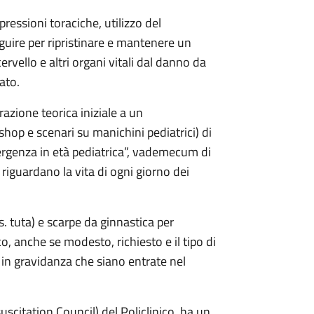
pressioni toraciche, utilizzo del
eguire per ripristinare e mantenere un
ervello e altri organi vitali dal danno da
ato.
zione teorica iniziale a un
hop e scenari su manichini pediatrici) di
ergenza in età pediatrica”, vademecum di
 riguardano la vita di ogni giorno dei
s. tuta) e scarpe da ginnastica per
co, anche se modesto, richiesto e il tipo di
in gravidanza che siano entrate nel
uscitation Council) del Policlinico, ha un