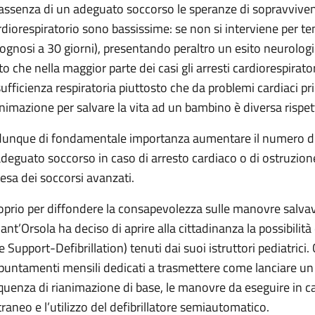
 assenza di un adeguato soccorso le speranze di sopravvivenz
rdiorespiratorio sono bassissime: se non si interviene per tem
rognosi a 30 giorni), presentando peraltro un esito neurologic
to che nella maggior parte dei casi gli arresti cardiorespirato
sufficienza respiratoria piuttosto che da problemi cardiaci p
animazione per salvare la vita ad un bambino è diversa rispet
dunque di fondamentale importanza aumentare il numero di 
adeguato soccorso in caso di arresto cardiaco o di ostruzion
tesa dei soccorsi avanzati.
oprio per diffondere la consapevolezza sulle manovre salvavit
 Sant’Orsola ha deciso di aprire alla cittadinanza la possibilit
fe Support-Defibrillation) tenuti dai suoi istruttori pediatric
puntamenti mensili dedicati a trasmettere come lanciare un 
quenza di rianimazione di base, le manovre da eseguire in ca
traneo e l’utilizzo del defibrillatore semiautomatico.