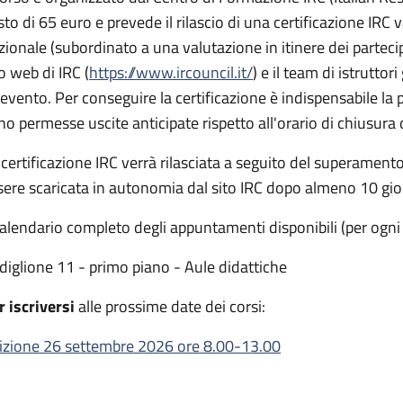
to di 65 euro e prevede il rilascio di una certificazione IRC va
zionale (subordinato a una valutazione in itinere dei partecip
to web di IRC (
https://www.ircouncil.it/
) e il team di istruttor
l'evento. Per conseguire la certificazione è indispensabile la
no permesse uscite anticipate rispetto all'orario di chiusura 
 certificazione IRC verrà rilasciata a seguito del superamento 
sere scaricata in autonomia dal sito IRC dopo almeno 10 gior
 calendario completo degli appuntamenti disponibili (per ogni
diglione 11 - primo piano - Aule didattiche
r iscriversi
alle prossime date dei corsi:
izione 26 settembre 2026 ore 8.00-13.00