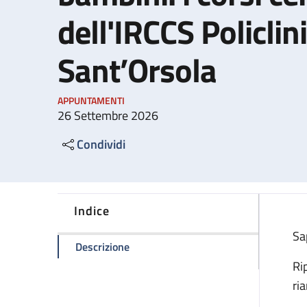
dell'IRCCS Policlini
Sant’Orsola
APPUNTAMENTI
26 Settembre 2026
Condividi
Indice
Sa
della pagina Manovre salvavita nei bamb
Descrizione
Ri
ri