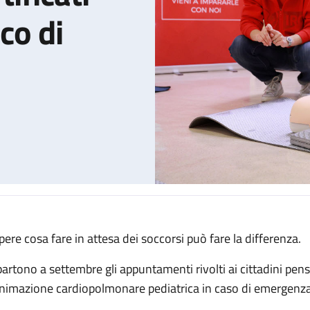
co di
pere cosa fare in attesa dei soccorsi può fare la differenza.
ini: i corsi certificati dell'IRCCS Policlinico di Sant’Orsola
partono a settembre gli appuntamenti rivolti ai cittadini pens
animazione cardiopolmonare pediatrica in caso di emergenza