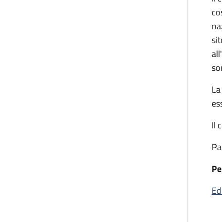
cos
na
si
al
so
La
es
Il
Pa
Pe
Ed