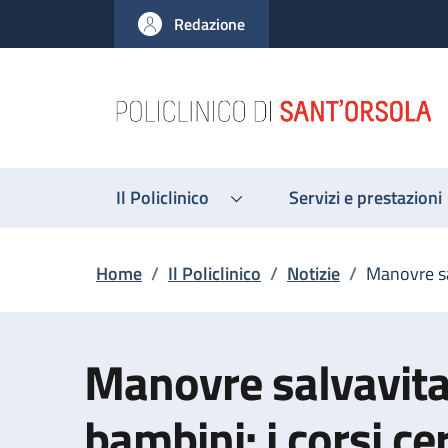
Salta al contenuto principale
Skip to footer content
Redazione
Il Policlinico
Servizi e prestazioni
Briciole di pane
Home
/
Il Policlinico
/
Notizie
/
Manovre sal
Manovre salvavita
bambini: i corsi cer