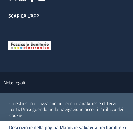
SCARICA L'APP
Useful links section
Small prints
Note legali
Cookies Policy
Questo sito utilizza cookie tecnici, analytics e di terze
Policy privacy e protezione del dato personale
parti.
Proseguendo nella navigazione accetti l'utilizzo dei
cookie.
Albo pretorio on-line
Descrizione della pagina Manovre salvavita nei bambini: i
Dichiarazione di accessibilità
COOKIES
I CO
PREFERENZE
ACCETTO