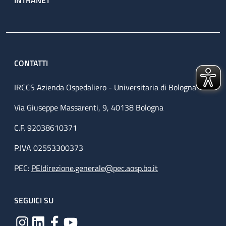
CONTATTI
IRCCS Azienda Ospedaliero - Universitaria di Bologna
Via Giuseppe Massarenti, 9, 40138 Bologna
C.F. 92038610371
P.IVA 02553300373
PEC:
PEIdirezione.generale@pec.aosp.bo.it
SEGUICI SU