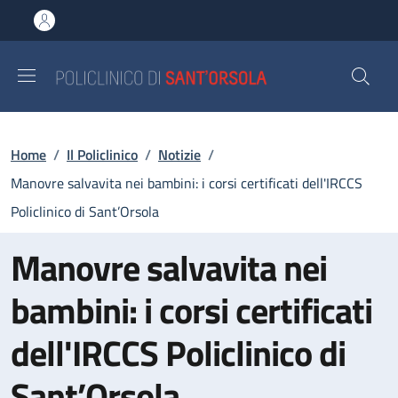
Salta al contenuto principale
Skip to footer content
Briciole di pane
Home
/
Il Policlinico
/
Notizie
/
Manovre salvavita nei bambini: i corsi certificati dell'IRCCS
Policlinico di Sant’Orsola
Manovre salvavita nei
bambini: i corsi certificati
dell'IRCCS Policlinico di
Sant’Orsola