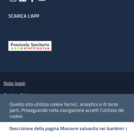
SCARICA L'APP
Useful links section
Small prints
Note legali
Cookies Policy
Questo sito utilizza cookie tecnici, analytics e di terze
Policy privacy e protezione del dato personale
parti.
Proseguendo nella navigazione accetti l'utilizzo dei
cookie.
Albo pretorio on-line
Descrizione della pagina Manovre salvavita nei bambini: i
Dichiarazione di accessibilità
COOKIES
I CO
PREFERENZE
ACCETTO