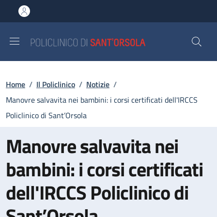
Salta al contenuto principale
Skip to footer content
Briciole di pane
Home
/
Il Policlinico
/
Notizie
/
Manovre salvavita nei bambini: i corsi certificati dell'IRCCS
Policlinico di Sant’Orsola
Manovre salvavita nei
bambini: i corsi certificati
dell'IRCCS Policlinico di
Sant’Orsola