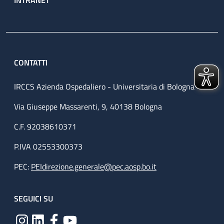
CONTATTI
IRCCS Azienda Ospedaliero - Universitaria di Bologna
Via Giuseppe Massarenti, 9, 40138 Bologna
C.F. 92038610371
P.IVA 02553300373
PEC:
PEIdirezione.generale@pec.aosp.bo.it
SEGUICI SU