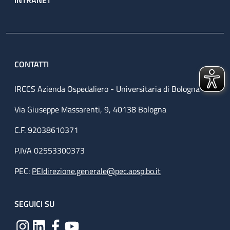
CONTATTI
IRCCS Azienda Ospedaliero - Universitaria di Bologna
Via Giuseppe Massarenti, 9, 40138 Bologna
C.F. 92038610371
P.IVA 02553300373
PEC:
PEIdirezione.generale@pec.aosp.bo.it
SEGUICI SU