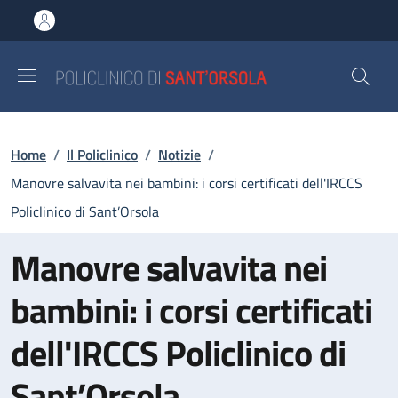
Salta al contenuto principale
Skip to footer content
Briciole di pane
Home
/
Il Policlinico
/
Notizie
/
Manovre salvavita nei bambini: i corsi certificati dell'IRCCS
Policlinico di Sant’Orsola
Manovre salvavita nei
bambini: i corsi certificati
dell'IRCCS Policlinico di
Sant’Orsola