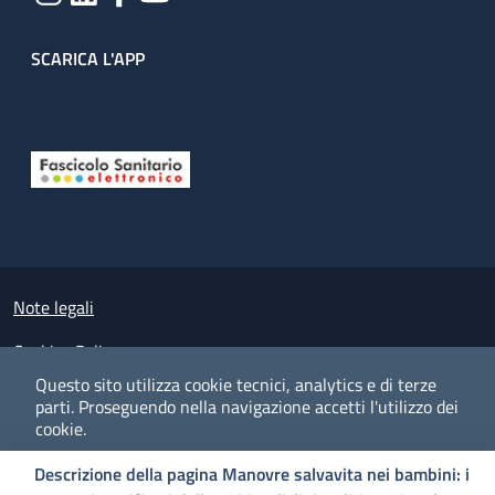
SCARICA L'APP
Useful links section
Small prints
Note legali
Cookies Policy
Questo sito utilizza cookie tecnici, analytics e di terze
Policy privacy e protezione del dato personale
parti.
Proseguendo nella navigazione accetti l'utilizzo dei
cookie.
Albo pretorio on-line
Descrizione della pagina Manovre salvavita nei bambini: i
Dichiarazione di accessibilità
COOKIES
I CO
PREFERENZE
ACCETTO