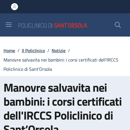
Salta al contenuto principale
Skip to footer content
Briciole di pane
Home
/
Il Policlinico
/
Notizie
/
Manovre salvavita nei bambini: i corsi certificati dell'IRCCS
Policlinico di Sant’Orsola
Manovre salvavita nei
bambini: i corsi certificati
dell'IRCCS Policlinico di
Sant’Orsola