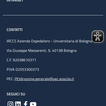
CONTATTI
IRCCS Azienda Ospedaliero - Universitaria di Bologna
Via Giuseppe Massarenti, 9, 40138 Bologna
C.F. 92038610371
P.IVA 02553300373
PEC:
PEIdirezione.generale@pec.aosp.bo.it
SEGUICI SU