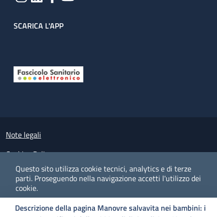
SCARICA L'APP
Useful links section
Small prints
Note legali
Cookies Policy
Questo sito utilizza cookie tecnici, analytics e di terze
Policy privacy e protezione del dato personale
parti.
Proseguendo nella navigazione accetti l'utilizzo dei
cookie.
Albo pretorio on-line
Descrizione della pagina Manovre salvavita nei bambini: i
Dichiarazione di accessibilità
COOKIES
I CO
PREFERENZE
ACCETTO