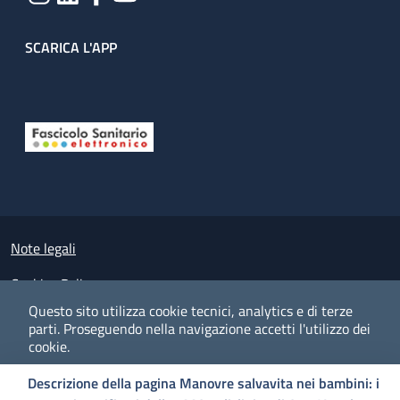
SCARICA L'APP
Useful links section
Small prints
Note legali
Cookies Policy
Questo sito utilizza cookie tecnici, analytics e di terze
Policy privacy e protezione del dato personale
parti.
Proseguendo nella navigazione accetti l'utilizzo dei
cookie.
Albo pretorio on-line
Descrizione della pagina Manovre salvavita nei bambini: i
Dichiarazione di accessibilità
COOKIES
I CO
PREFERENZE
ACCETTO