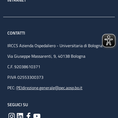
CONTATTI
IRCCS Azienda Ospedaliero - Universitaria di Bologna
Via Giuseppe Massarenti, 9, 40138 Bologna
C.F. 92038610371
P.IVA 02553300373
PEC:
PEIdirezione.generale@pec.aosp.bo.it
SEGUICI SU