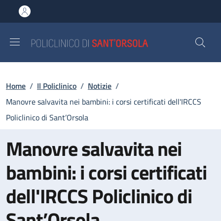
Salta al contenuto principale
Skip to footer content
Briciole di pane
Home
/
Il Policlinico
/
Notizie
/
Manovre salvavita nei bambini: i corsi certificati dell'IRCCS
Policlinico di Sant’Orsola
Manovre salvavita nei
bambini: i corsi certificati
dell'IRCCS Policlinico di
Sant’Orsola