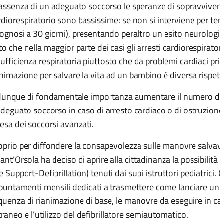
 assenza di un adeguato soccorso le speranze di sopravvivenz
rdiorespiratorio sono bassissime: se non si interviene per tem
rognosi a 30 giorni), presentando peraltro un esito neurologic
to che nella maggior parte dei casi gli arresti cardiorespirato
sufficienza respiratoria piuttosto che da problemi cardiaci p
animazione per salvare la vita ad un bambino è diversa rispet
dunque di fondamentale importanza aumentare il numero di 
adeguato soccorso in caso di arresto cardiaco o di ostruzion
tesa dei soccorsi avanzati.
oprio per diffondere la consapevolezza sulle manovre salvavit
 Sant’Orsola ha deciso di aprire alla cittadinanza la possibilit
fe Support-Defibrillation) tenuti dai suoi istruttori pediatric
puntamenti mensili dedicati a trasmettere come lanciare un 
quenza di rianimazione di base, le manovre da eseguire in ca
traneo e l’utilizzo del defibrillatore semiautomatico.