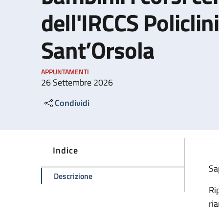
dell'IRCCS Policlini
Sant’Orsola
APPUNTAMENTI
26 Settembre 2026
Condividi
Indice
Sa
della pagina Manovre salvavita nei bamb
Descrizione
Ri
ri