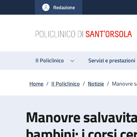
Salta al contenuto principale
Skip to footer content
Redazione
Il Policlinico
Servizi e prestazioni
Briciole di pane
Home
/
Il Policlinico
/
Notizie
/
Manovre sal
Manovre salvavita
bambini: i corsi cer