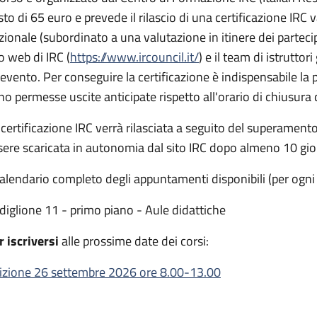
to di 65 euro e prevede il rilascio di una certificazione IRC va
zionale (subordinato a una valutazione in itinere dei partecip
to web di IRC (
https://www.ircouncil.it/
) e il team di istruttor
l'evento. Per conseguire la certificazione è indispensabile la
no permesse uscite anticipate rispetto all'orario di chiusura 
 certificazione IRC verrà rilasciata a seguito del superamento 
sere scaricata in autonomia dal sito IRC dopo almeno 10 gior
 calendario completo degli appuntamenti disponibili (per ogni
diglione 11 - primo piano - Aule didattiche
r iscriversi
alle prossime date dei corsi:
izione 26 settembre 2026 ore 8.00-13.00