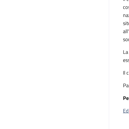
cos
na
si
al
so
La
es
Il
Pa
Pe
Ed