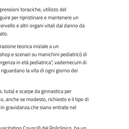
pressioni toraciche, utilizzo del
eguire per ripristinare e mantenere un
ervello e altri organi vitali dal danno da
ato.
zione teorica iniziale a un
hop e scenari su manichini pediatrici) di
ergenza in età pediatrica”, vademecum di
 riguardano la vita di ogni giorno dei
s. tuta) e scarpe da ginnastica per
co, anche se modesto, richiesto e il tipo di
in gravidanza che siano entrate nel
uscitation Council) del Policlinico, ha un