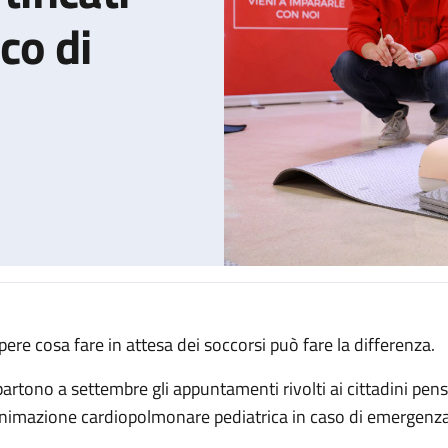
co di
pere cosa fare in attesa dei soccorsi può fare la differenza.
ini: i corsi certificati dell'IRCCS Policlinico di Sant’Orsola
partono a settembre gli appuntamenti rivolti ai cittadini pens
animazione cardiopolmonare pediatrica in caso di emergenza