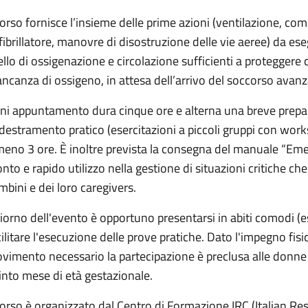
 corso fornisce l’insieme delle prime azioni (ventilazione, com
fibrillatore, manovre di disostruzione delle vie aeree) da es
vello di ossigenazione e circolazione sufficienti a proteggere c
ncanza di ossigeno, in attesa dell’arrivo del soccorso avanz
ni appuntamento dura cinque ore e alterna una breve prepara
destramento pratico (esercitazioni a piccoli gruppi con works
meno 3 ore. È inoltre prevista la consegna del manuale “Em
onto e rapido utilizzo nella gestione di situazioni critiche che
mbini e dei loro caregivers.
 giorno dell'evento è opportuno presentarsi in abiti comodi (e
cilitare l'esecuzione delle prove pratiche. Dato l'impegno fisi
vimento necessario la partecipazione è preclusa alle donne 
into mese di età gestazionale.
 corso è organizzato dal Centro di Formazione IRC (Italian Res