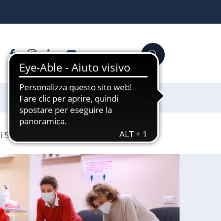
Facebook
Instagram
Linkedin
YouTube
Cerca
Sostienici
di Sant’Orsola