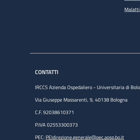
Malatti
CONTATTI
IRCCS Azienda Ospedaliero - Universitaria di Bol
Via Giuseppe Massarenti, 9, 40138 Bologna
C.F. 92038610371
P.IVA 02553300373
PEC:
PEIdirezione.generale@pec.aosp.bo.it