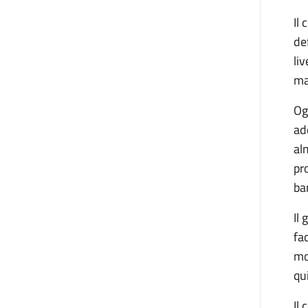
Il
de
li
ma
Og
ad
al
pr
ba
Il
fa
mo
qu
Il