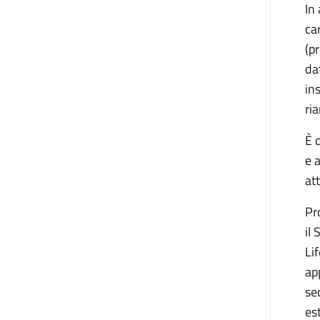
In
ca
(p
da
in
ri
È 
e 
at
Pr
il
Li
ap
se
es