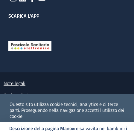
SCARICA L'APP
Useful links section
Small prints
Note legali
Cookies Policy
Questo sito utilizza cookie tecnici, analytics e di terze
Policy privacy e protezione del dato personale
parti.
Proseguendo nella navigazione accetti l'utilizzo dei
cookie.
Albo pretorio on-line
Descrizione della pagina Manovre salvavita nei bambini: i
Dichiarazione di accessibilità
COOKIES
I CO
PREFERENZE
ACCETTO