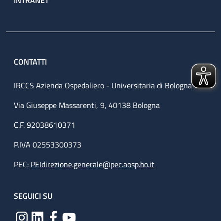
CONTATTI
IRCCS Azienda Ospedaliero - Universitaria di Bologna
Via Giuseppe Massarenti, 9, 40138 Bologna
C.F. 92038610371
P.IVA 02553300373
PEC:
PEIdirezione.generale@pec.aosp.bo.it
SEGUICI SU