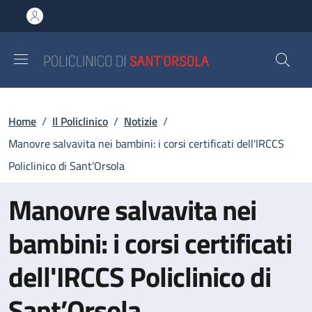
Salta al contenuto principale
Skip to footer content
Briciole di pane
Home
/
Il Policlinico
/
Notizie
/
Manovre salvavita nei bambini: i corsi certificati dell'IRCCS
Policlinico di Sant’Orsola
Manovre salvavita nei
bambini: i corsi certificati
dell'IRCCS Policlinico di
Sant’Orsola