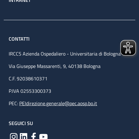
CONTATTI
IRCCS Azienda Ospedaliero - Universitaria di Bologna
Via Giuseppe Massarenti, 9, 40138 Bologna
C.F. 92038610371
P.IVA 02553300373
PEC:
PEIdirezione.generale@pec.aosp.bo.it
SEGUICI SU