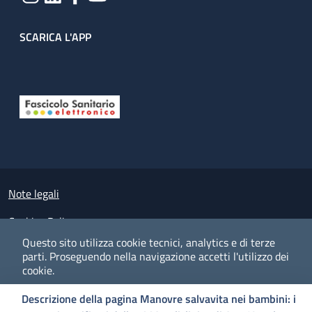
SCARICA L'APP
Useful links section
Small prints
Note legali
Cookies Policy
Questo sito utilizza cookie tecnici, analytics e di terze
Policy privacy e protezione del dato personale
parti.
Proseguendo nella navigazione accetti l'utilizzo dei
cookie.
Albo pretorio on-line
Descrizione della pagina Manovre salvavita nei bambini: i
Dichiarazione di accessibilità
COOKIES
I CO
PREFERENZE
ACCETTO