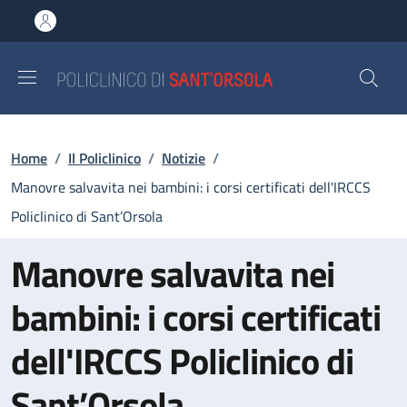
Salta al contenuto principale
Skip to footer content
Briciole di pane
Home
/
Il Policlinico
/
Notizie
/
Manovre salvavita nei bambini: i corsi certificati dell'IRCCS
Policlinico di Sant’Orsola
Manovre salvavita nei
bambini: i corsi certificati
dell'IRCCS Policlinico di
Sant’Orsola