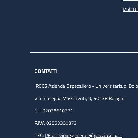
Malatti
CONTATTI
IRCCS Azienda Ospedaliero - Universitaria di Bol
Via Giuseppe Massarenti, 9, 40138 Bologna
C.F. 92038610371
P.IVA 02553300373
PEC:
PEIdirezione.generale@pec.aosp.bo.it