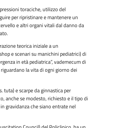
pressioni toraciche, utilizzo del
eguire per ripristinare e mantenere un
ervello e altri organi vitali dal danno da
ato.
zione teorica iniziale a un
hop e scenari su manichini pediatrici) di
ergenza in età pediatrica”, vademecum di
 riguardano la vita di ogni giorno dei
s. tuta) e scarpe da ginnastica per
co, anche se modesto, richiesto e il tipo di
in gravidanza che siano entrate nel
uscitation Council) del Policlinico, ha un