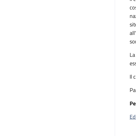
cos
na
si
al
so
La
es
Il
Pa
Pe
Ed