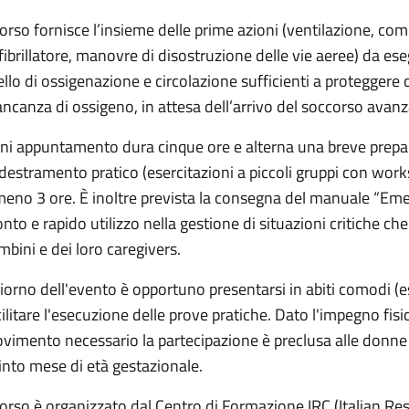
 corso fornisce l’insieme delle prime azioni (ventilazione, com
fibrillatore, manovre di disostruzione delle vie aeree) da es
vello di ossigenazione e circolazione sufficienti a proteggere c
ncanza di ossigeno, in attesa dell’arrivo del soccorso avanz
ni appuntamento dura cinque ore e alterna una breve prepara
destramento pratico (esercitazioni a piccoli gruppi con works
meno 3 ore. È inoltre prevista la consegna del manuale “Em
onto e rapido utilizzo nella gestione di situazioni critiche che
mbini e dei loro caregivers.
 giorno dell'evento è opportuno presentarsi in abiti comodi (e
cilitare l'esecuzione delle prove pratiche. Dato l'impegno fisi
vimento necessario la partecipazione è preclusa alle donne 
into mese di età gestazionale.
 corso è organizzato dal Centro di Formazione IRC (Italian Res