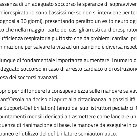
 assenza di un adeguato soccorso le speranze di sopravvivenz
rdiorespiratorio sono bassissime: se non si interviene per tem
rognosi a 30 giorni), presentando peraltro un esito neurologic
to che nella maggior parte dei casi gli arresti cardiorespirato
sufficienza respiratoria piuttosto che da problemi cardiaci p
animazione per salvare la vita ad un bambino è diversa rispet
dunque di fondamentale importanza aumentare il numero di 
adeguato soccorso in caso di arresto cardiaco o di ostruzion
tesa dei soccorsi avanzati.
oprio per diffondere la consapevolezza sulle manovre salvavit
 Sant’Orsola ha deciso di aprire alla cittadinanza la possibilit
fe Support-Defibrillation) tenuti dai suoi istruttori pediatric
puntamenti mensili dedicati a trasmettere come lanciare un 
quenza di rianimazione di base, le manovre da eseguire in ca
traneo e l’utilizzo del defibrillatore semiautomatico.