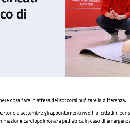
co di
pere cosa fare in attesa dei soccorsi può fare la differenza.
ini: i corsi certificati dell'IRCCS Policlinico di Sant’Orsola
partono a settembre gli appuntamenti rivolti ai cittadini pens
animazione cardiopolmonare pediatrica in caso di emergenza