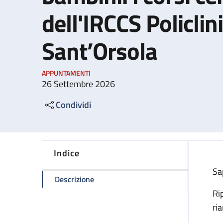
dell'IRCCS Policlini
Sant’Orsola
APPUNTAMENTI
26 Settembre 2026
Condividi
Indice
Sa
della pagina Manovre salvavita nei bamb
Descrizione
Ri
ri