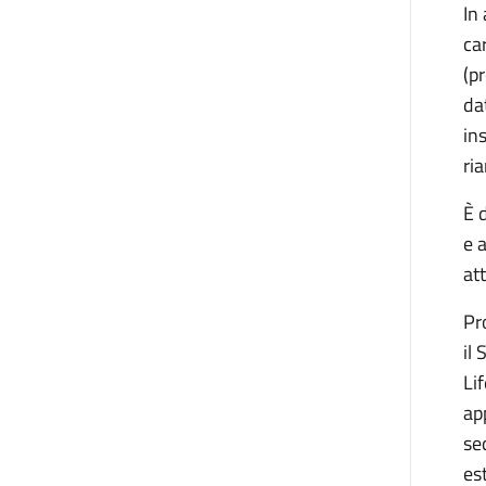
In
ca
(p
da
in
ri
È 
e 
at
Pr
il
Li
ap
se
es