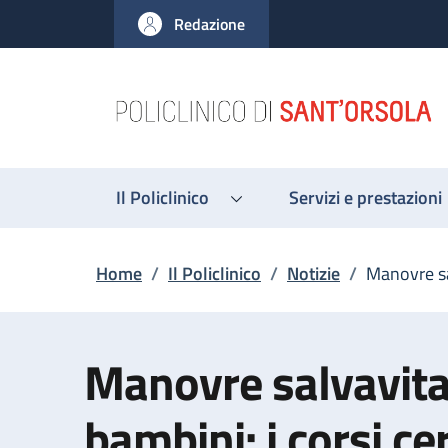
Salta al contenuto principale
Skip to footer content
Redazione
Il Policlinico
Servizi e prestazioni
Briciole di pane
Home
/
Il Policlinico
/
Notizie
/
Manovre sal
Manovre salvavita
bambini: i corsi cer