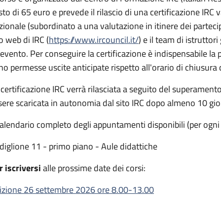
to di 65 euro e prevede il rilascio di una certificazione IRC va
zionale (subordinato a una valutazione in itinere dei partecip
to web di IRC (
https://www.ircouncil.it/
) e il team di istruttor
l'evento. Per conseguire la certificazione è indispensabile la
no permesse uscite anticipate rispetto all'orario di chiusura 
 certificazione IRC verrà rilasciata a seguito del superamento 
sere scaricata in autonomia dal sito IRC dopo almeno 10 gior
 calendario completo degli appuntamenti disponibili (per ogni
diglione 11 - primo piano - Aule didattiche
r iscriversi
alle prossime date dei corsi:
izione 26 settembre 2026 ore 8.00-13.00