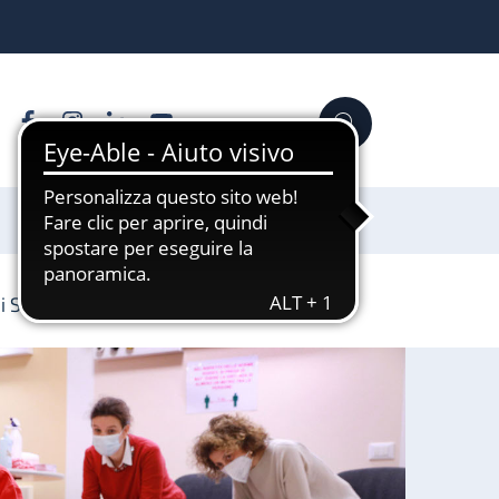
Facebook
Instagram
Linkedin
YouTube
Cerca
Sostienici
di Sant’Orsola