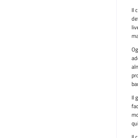
Il
de
li
ma
Og
ad
al
pr
ba
Il
fa
mo
qu
Il