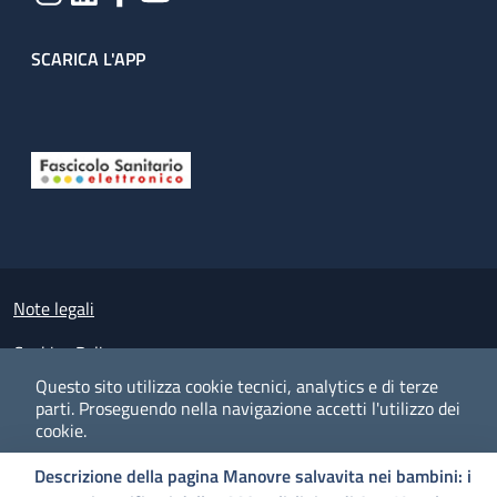
SCARICA L'APP
Useful links section
Small prints
Note legali
Cookies Policy
Questo sito utilizza cookie tecnici, analytics e di terze
Policy privacy e protezione del dato personale
parti.
Proseguendo nella navigazione accetti l'utilizzo dei
cookie.
Albo pretorio on-line
Descrizione della pagina Manovre salvavita nei bambini: i
Dichiarazione di accessibilità
COOKIES
I CO
PREFERENZE
ACCETTO