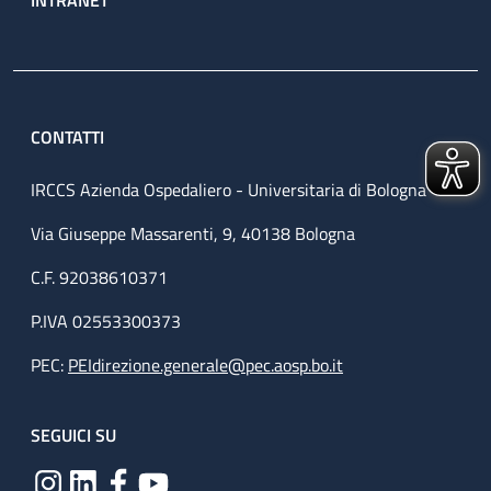
CONTATTI
IRCCS Azienda Ospedaliero - Universitaria di Bologna
Via Giuseppe Massarenti, 9, 40138 Bologna
C.F. 92038610371
P.IVA 02553300373
PEC:
PEIdirezione.generale@pec.aosp.bo.it
SEGUICI SU