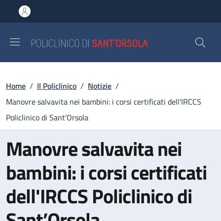
Salta al contenuto principale
Skip to footer content
Briciole di pane
Home
/
Il Policlinico
/
Notizie
/
Manovre salvavita nei bambini: i corsi certificati dell'IRCCS
Policlinico di Sant’Orsola
Manovre salvavita nei
bambini: i corsi certificati
dell'IRCCS Policlinico di
Sant’Orsola