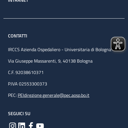
CONTATTI
IRCCS Azienda Ospedaliero - Universitaria di Bologna
Via Giuseppe Massarenti, 9, 40138 Bologna
C.F. 92038610371
P.IVA 02553300373
PEC:
PEIdirezione.generale@pec.aosp.bo.it
SEGUICI SU