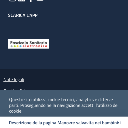
SCARICA L'APP
Useful links section
Small prints
Note legali
Cookies Policy
Questo sito utilizza cookie tecnici, analytics e di terze
Policy privacy e protezione del dato personale
parti.
Proseguendo nella navigazione accetti l'utilizzo dei
cookie.
Albo pretorio on-line
Descrizione della pagina Manovre salvavita nei bambini: i
Dichiarazione di accessibilità
COOKIES
I CO
PREFERENZE
ACCETTO