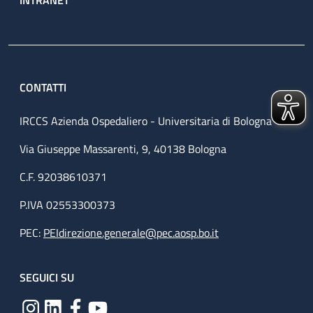
CONTATTI
IRCCS Azienda Ospedaliero - Universitaria di Bologna
Via Giuseppe Massarenti, 9, 40138 Bologna
C.F. 92038610371
P.IVA 02553300373
PEC:
PEIdirezione.generale@pec.aosp.bo.it
SEGUICI SU