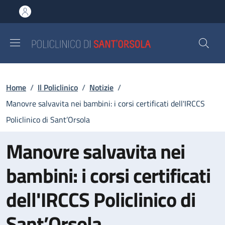
Salta al contenuto principale
Skip to footer content
Briciole di pane
Home
/
Il Policlinico
/
Notizie
/
Manovre salvavita nei bambini: i corsi certificati dell'IRCCS
Policlinico di Sant’Orsola
Manovre salvavita nei
bambini: i corsi certificati
dell'IRCCS Policlinico di
Sant’Orsola