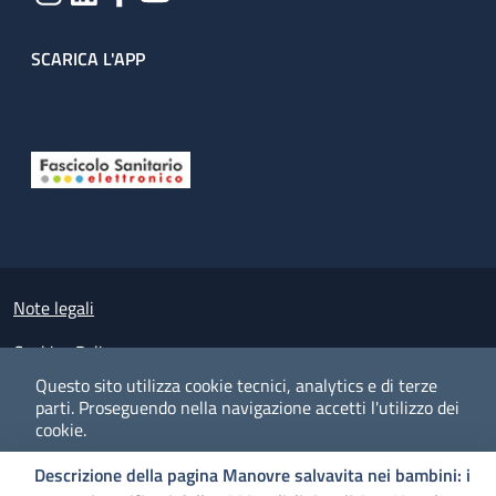
SCARICA L'APP
Useful links section
Small prints
Note legali
Cookies Policy
Questo sito utilizza cookie tecnici, analytics e di terze
Policy privacy e protezione del dato personale
parti.
Proseguendo nella navigazione accetti l'utilizzo dei
cookie.
Albo pretorio on-line
Descrizione della pagina Manovre salvavita nei bambini: i
Dichiarazione di accessibilità
COOKIES
I CO
PREFERENZE
ACCETTO