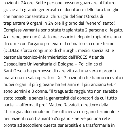
pazienti, 24 ore.
Sette persone possono guardare al futuro
grazie alla grande generosità di donatori e delle loro famiglie
che hanno consentito ai chirurghi del Sant’Orsola di
trapiantare 9 organi in 24 ore il giorno del “venerdì santo”.
Complessivamente sono state trapiantate 2 persone di fegato,
4 di rene, per due è stato necessario il doppio trapianto e una
di cuore con l’organo prelevato da donatore a cuore fermo
(DCD).Lo sforzo congiunto di chirurghi, medici specialisti e
personale tecnico-infermieristico dell’IRCCS Azienda
Ospedaliero Universitaria di Bologna – Policlinico di
Sant’Orsola ha permesso di dare vita ad una vera e propria
maratona in sala operatori. Dei 7 pazienti che hanno ricevuto i
nuovi organi il più giovane ha 53 anni e il più anziano 63. 4
sono uomini e 3 donne. “Il traguardo raggiunto non sarebbe
stato possibile senza la generosità dei donatori da cui tutto
parte. – afferma il prof. Matteo Ravaioli, direttore della
Chirurgia addominale nell'insufficienza d'organo terminale e
nei pazienti con trapianto d'organo - Serve poi una rete
pronta ad accogliere questa generosità e a trasformarla in