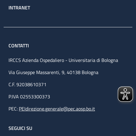
INTRANET
CONTATTI
IRCCS Azienda Ospedaliero - Universitaria di Bologna
Via Giuseppe Massarenti, 9, 40138 Bologna
C.F. 92038610371
P.IVA 02553300373
PEC:
PEIdirezione.generale@pec.aosp.bo.it
SEGUICI SU