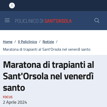
Salta al contenuto principale
Skip to footer content
Briciole di pane
Home
/
Il Policlinico
/
Notizie
/
Maratona di trapianti al Sant'Orsola nel venerdì santo
Maratona di trapianti al
Sant'Orsola nel venerdì
santo
FOCUS
2 Aprile 2024