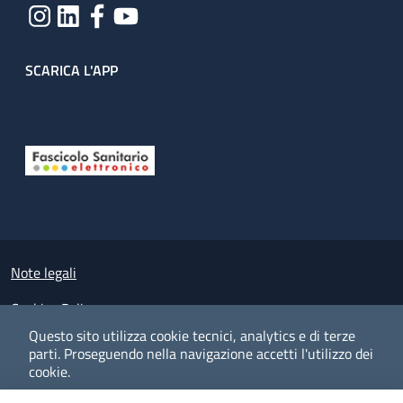
SCARICA L'APP
Useful links section
Small prints
Note legali
Cookies Policy
Questo sito utilizza cookie tecnici, analytics e di terze
Policy privacy e protezione del dato personale
parti.
Proseguendo nella navigazione accetti l'utilizzo dei
cookie.
Albo pretorio on-line