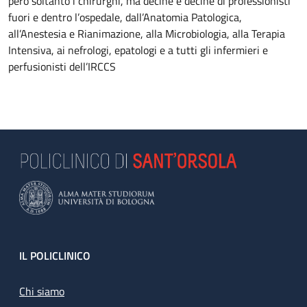
però soltanto i chirurghi, ma decine e decine di professionisti
fuori e dentro l’ospedale, dall’Anatomia Patologica,
all’Anestesia e Rianimazione, alla Microbiologia, alla Terapia
Intensiva, ai nefrologi, epatologi e a tutti gli infermieri e
perfusionisti dell’IRCCS
Footer
IL POLICLINICO
Chi siamo