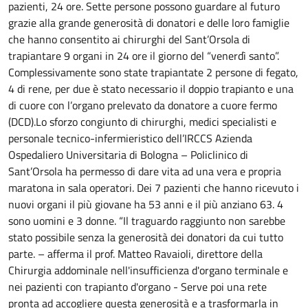
pazienti, 24 ore.
Sette persone possono guardare al futuro
grazie alla grande generosità di donatori e delle loro famiglie
che hanno consentito ai chirurghi del Sant’Orsola di
trapiantare 9 organi in 24 ore il giorno del “venerdì santo”.
Complessivamente sono state trapiantate 2 persone di fegato,
4 di rene, per due è stato necessario il doppio trapianto e una
di cuore con l’organo prelevato da donatore a cuore fermo
(DCD).Lo sforzo congiunto di chirurghi, medici specialisti e
personale tecnico-infermieristico dell’IRCCS Azienda
Ospedaliero Universitaria di Bologna – Policlinico di
Sant’Orsola ha permesso di dare vita ad una vera e propria
maratona in sala operatori. Dei 7 pazienti che hanno ricevuto i
nuovi organi il più giovane ha 53 anni e il più anziano 63. 4
sono uomini e 3 donne. “Il traguardo raggiunto non sarebbe
stato possibile senza la generosità dei donatori da cui tutto
parte. – afferma il prof. Matteo Ravaioli, direttore della
Chirurgia addominale nell'insufficienza d'organo terminale e
nei pazienti con trapianto d'organo - Serve poi una rete
pronta ad accogliere questa generosità e a trasformarla in