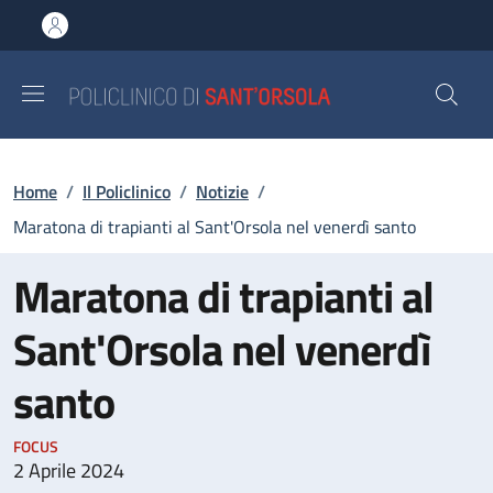
Salta al contenuto principale
Skip to footer content
Briciole di pane
Home
/
Il Policlinico
/
Notizie
/
Maratona di trapianti al Sant'Orsola nel venerdì santo
Maratona di trapianti al
Sant'Orsola nel venerdì
santo
FOCUS
2 Aprile 2024