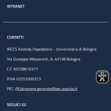
INTRANET
CONTATTI
IRCCS Azienda Ospedaliero - Universitaria di Bologna
Via Giuseppe Massarenti, 9, 40138 Bologna
C.F. 92038610371
P.IVA 02553300373
PEC:
PEIdirezione.generale@pec.aosp.bo.it
SEGUICI SU