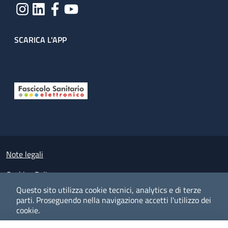
SCARICA L'APP
Useful links section
Small prints
Note legali
Cookies Policy
Questo sito utilizza cookie tecnici, analytics e di terze
Policy privacy e protezione del dato personale
parti.
Proseguendo nella navigazione accetti l'utilizzo dei
cookie.
Albo pretorio on-line