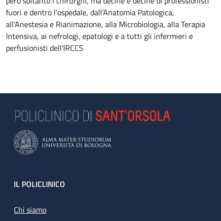
però soltanto i chirurghi, ma decine e decine di professionisti
fuori e dentro l’ospedale, dall’Anatomia Patologica,
all’Anestesia e Rianimazione, alla Microbiologia, alla Terapia
Intensiva, ai nefrologi, epatologi e a tutti gli infermieri e
perfusionisti dell’IRCCS
Footer
IL POLICLINICO
Chi siamo