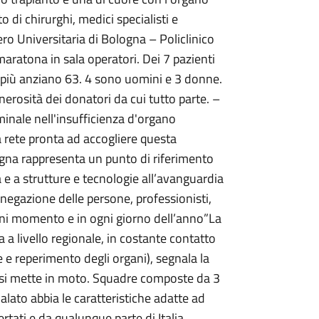
di chirurghi, medici specialisti e
ro Universitaria di Bologna – Policlinico
aratona in sala operatori. Dei 7 pazienti
l più anziano 63. 4 sono uomini e 3 donne.
nerosità dei donatori da cui tutto parte. –
minale nell'insufficienza d'organo
a rete pronta ad accogliere questa
logna rappresenta un punto di riferimento
a e a strutture e tecnologie all’avanguardia
negazione delle persone, professionisti,
gni momento e in ogni giorno dell’anno”La
a livello regionale, in costante contatto
ne e reperimento degli organi), segnala la
i si mette in moto. Squadre composte da 3
lato abbia le caratteristiche adatte ad
ertati e da qualunque parte di Italia