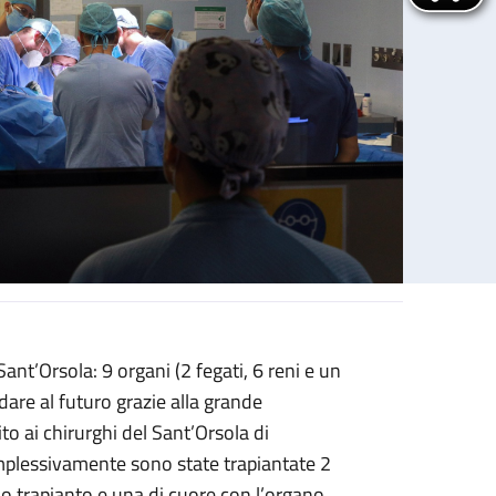
ant’Orsola: 9 organi (2 fegati, 6 reni e un
re al futuro grazie alla grande
to ai chirurghi del Sant’Orsola di
Complessivamente sono state trapiantate 2
io trapianto e una di cuore con l’organo