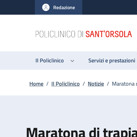
Salta al contenuto principale
Skip to footer content
Redazione
Il Policlinico
Servizi e prestazioni
Briciole di pane
Home
/
Il Policlinico
/
Notizie
/
Maratona d
Maratona di trapia