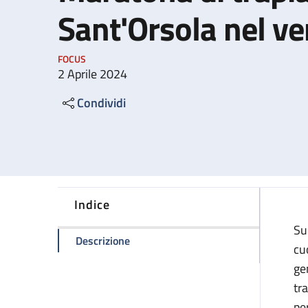
Sant'Orsola nel ve
FOCUS
2 Aprile 2024
Condividi
Indice
Su
della pagina Maratona di trapianti al
Descrizione
cu
ge
tr
pe