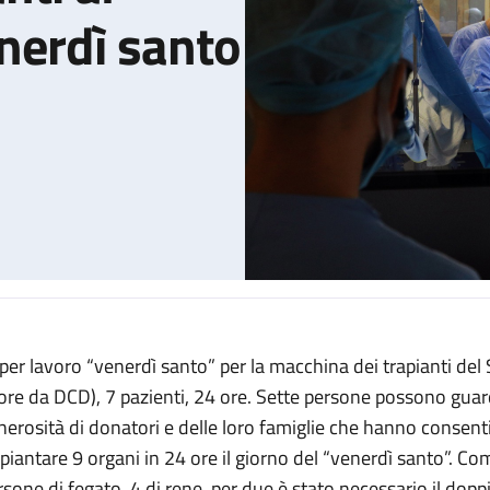
nerdì santo
per lavoro “venerdì santo” per la macchina dei trapianti del S
 Sant'Orsola nel venerdì santo
ore da DCD), 7 pazienti, 24 ore.
Sette persone possono guarda
nerosità di donatori e delle loro famiglie che hanno consenti
apiantare 9 organi in 24 ore il giorno del “venerdì santo”. 
rsone di fegato, 4 di rene, per due è stato necessario il dopp