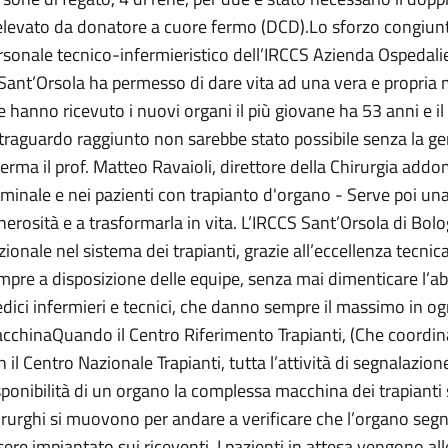
elevato da donatore a cuore fermo (DCD).Lo sforzo congiunto 
rsonale tecnico-infermieristico dell’IRCCS Azienda Ospedalie
 Sant’Orsola ha permesso di dare vita ad una vera e propria m
e hanno ricevuto i nuovi organi il più giovane ha 53 anni e i
l traguardo raggiunto non sarebbe stato possibile senza la ge
ferma il prof. Matteo Ravaioli, direttore della Chirurgia addo
rminale e nei pazienti con trapianto d'organo - Serve poi un
nerosità e a trasformarla in vita. L’IRCCS Sant’Orsola di Bo
zionale nel sistema dei trapianti, grazie all’eccellenza tecnic
mpre a disposizione delle equipe, senza mai dimenticare l’ab
dici infermieri e tecnici, che danno sempre il massimo in o
cchinaQuando il Centro Riferimento Trapianti, (Che coordina 
n il Centro Nazionale Trapianti, tutta l’attività di segnalazio
sponibilità di un organo la complessa macchina dei trapiant
irurghi si muovono per andare a verificare che l’organo segna
sere impiantato sui riceventi. I pazienti in attesa vengono all