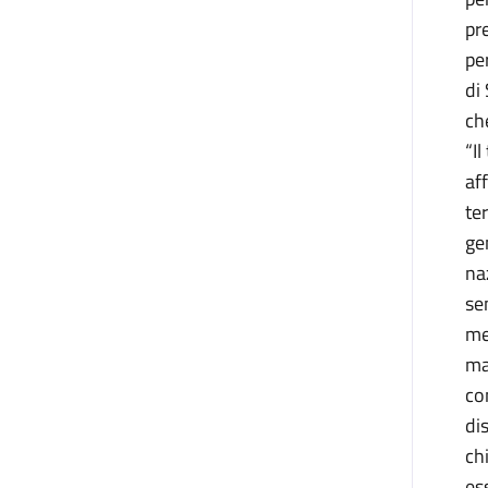
pr
pe
di
ch
“I
af
te
ge
na
se
me
ma
co
di
ch
es