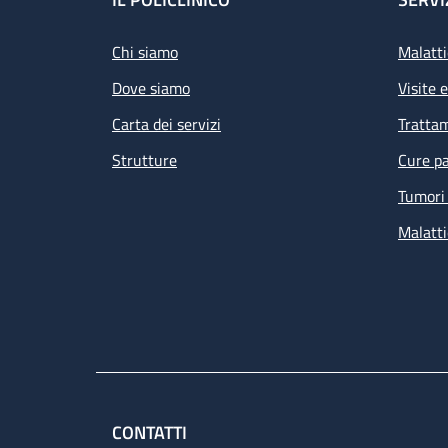
Footer
Chi siamo
Malatti
Dove siamo
Visite 
Carta dei servizi
Tratta
Strutture
Cure pa
Tumori 
Malatti
CONTATTI