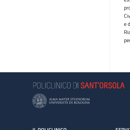
pr
Ci
e 
Ria
pe
IL POLICLINICO
SERVI