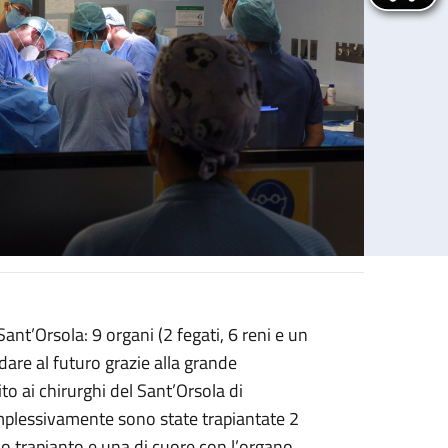
ant’Orsola: 9 organi (2 fegati, 6 reni e un
re al futuro grazie alla grande
to ai chirurghi del Sant’Orsola di
Complessivamente sono state trapiantate 2
io trapianto e una di cuore con l’organo