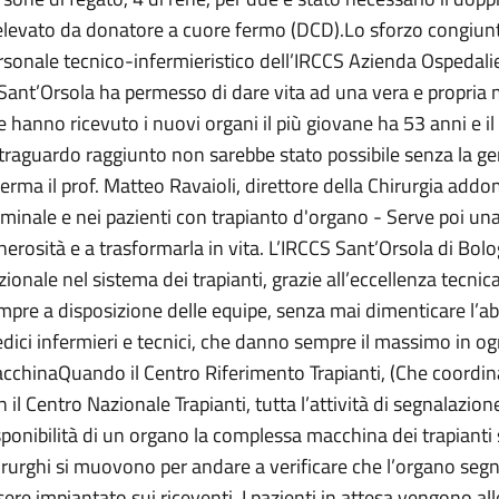
elevato da donatore a cuore fermo (DCD).Lo sforzo congiunto 
rsonale tecnico-infermieristico dell’IRCCS Azienda Ospedalie
 Sant’Orsola ha permesso di dare vita ad una vera e propria m
e hanno ricevuto i nuovi organi il più giovane ha 53 anni e i
l traguardo raggiunto non sarebbe stato possibile senza la ge
ferma il prof. Matteo Ravaioli, direttore della Chirurgia addo
rminale e nei pazienti con trapianto d'organo - Serve poi un
nerosità e a trasformarla in vita. L’IRCCS Sant’Orsola di Bo
zionale nel sistema dei trapianti, grazie all’eccellenza tecnic
mpre a disposizione delle equipe, senza mai dimenticare l’ab
dici infermieri e tecnici, che danno sempre il massimo in o
cchinaQuando il Centro Riferimento Trapianti, (Che coordina 
n il Centro Nazionale Trapianti, tutta l’attività di segnalazio
sponibilità di un organo la complessa macchina dei trapiant
irurghi si muovono per andare a verificare che l’organo segna
sere impiantato sui riceventi. I pazienti in attesa vengono all