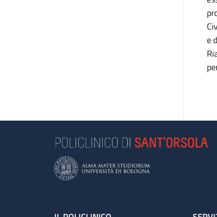
pr
Ci
e 
Ria
pe
IL POLICLINICO
SERVI