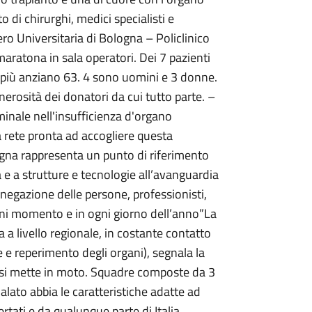
di chirurghi, medici specialisti e
ro Universitaria di Bologna – Policlinico
aratona in sala operatori. Dei 7 pazienti
l più anziano 63. 4 sono uomini e 3 donne.
nerosità dei donatori da cui tutto parte. –
minale nell'insufficienza d'organo
a rete pronta ad accogliere questa
logna rappresenta un punto di riferimento
a e a strutture e tecnologie all’avanguardia
negazione delle persone, professionisti,
gni momento e in ogni giorno dell’anno”La
a livello regionale, in costante contatto
ne e reperimento degli organi), segnala la
i si mette in moto. Squadre composte da 3
lato abbia le caratteristiche adatte ad
ertati e da qualunque parte di Italia