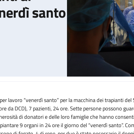
nerdì santo
per lavoro “venerdì santo” per la macchina dei trapianti del S
 Sant'Orsola nel venerdì santo
ore da DCD), 7 pazienti, 24 ore.
Sette persone possono guarda
nerosità di donatori e delle loro famiglie che hanno consenti
apiantare 9 organi in 24 ore il giorno del “venerdì santo”. 
rsone di fegato, 4 di rene, per due è stato necessario il dopp