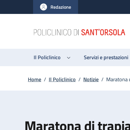
Salta al contenuto principale
Skip to footer content
Redazione
Il Policlinico
Servizi e prestazioni
Briciole di pane
Home
/
Il Policlinico
/
Notizie
/
Maratona d
Maratona di trapia