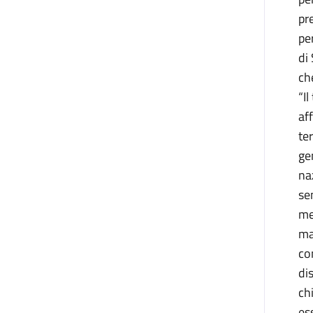
pr
pe
di
ch
“I
af
te
ge
na
se
me
ma
co
di
ch
es