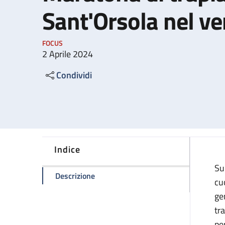
Sant'Orsola nel ve
FOCUS
2 Aprile 2024
Condividi
Indice
Su
della pagina Maratona di trapianti al
Descrizione
cu
ge
tr
pe