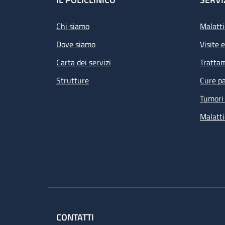
Footer
Chi siamo
Malatti
Dove siamo
Visite 
Carta dei servizi
Tratta
Strutture
Cure pa
Tumori 
Malatti
CONTATTI