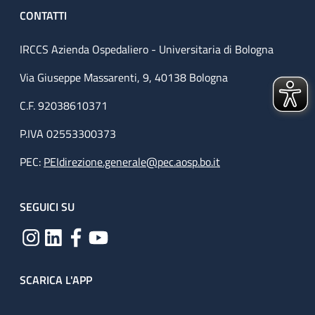
CONTATTI
IRCCS Azienda Ospedaliero - Universitaria di Bologna
Via Giuseppe Massarenti, 9, 40138 Bologna
C.F. 92038610371
P.IVA 02553300373
PEC:
PEIdirezione.generale@pec.aosp.bo.it
SEGUICI SU
SCARICA L'APP