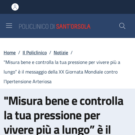
Salta al contenuto principale
Skip to footer content
Briciole di pane
Home
/
Il Policlinico
/
Notizie
/
"Misura bene e controlla la tua pressione per vivere più a
lungo” è il messaggio della XX Giornata Mondiale contro
l’Ipertensione Arteriosa
"Misura bene e controlla
la tua pressione per
vivere più a lungo” è il