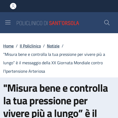
Salta al contenuto principale
Skip to footer content
Briciole di pane
Home
/
Il Policlinico
/
Notizie
/
"Misura bene e controlla la tua pressione per vivere più a
lungo” è il messaggio della XX Giornata Mondiale contro
l’Ipertensione Arteriosa
"Misura bene e controlla
la tua pressione per
vivere più a lungo” è il