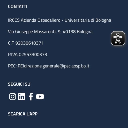
CONTATTI
IRCCS Azienda Ospedaliero - Universitaria di Bologna
Via Giuseppe Massarenti, 9, 40138 Bologna
C.F. 92038610371
P.IVA 02553300373
PEC:
PEIdirezione.generale@pec.aosp.bo.it
SEGUICI SU
SCARICA L'APP