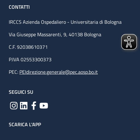
CONTATTI
IRCCS Azienda Ospedaliero - Universitaria di Bologna
Via Giuseppe Massarenti, 9, 40138 Bologna
C.F. 92038610371
P.IVA 02553300373
PEC:
PEIdirezione.generale@pec.aosp.bo.it
SEGUICI SU
SCARICA L'APP