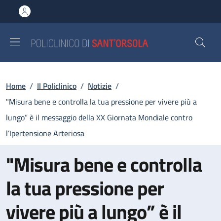
Salta al contenuto principale
Skip to footer content
Briciole di pane
Home
/
Il Policlinico
/
Notizie
/
"Misura bene e controlla la tua pressione per vivere più a
lungo” è il messaggio della XX Giornata Mondiale contro
l’Ipertensione Arteriosa
"Misura bene e controlla
la tua pressione per
vivere più a lungo” è il