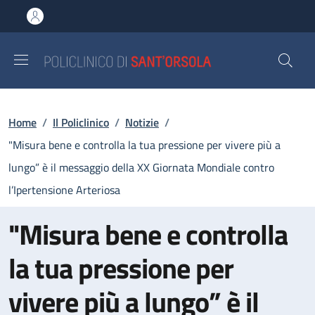
Salta al contenuto principale
Skip to footer content
Briciole di pane
Home
/
Il Policlinico
/
Notizie
/
"Misura bene e controlla la tua pressione per vivere più a
lungo” è il messaggio della XX Giornata Mondiale contro
l’Ipertensione Arteriosa
"Misura bene e controlla
la tua pressione per
vivere più a lungo” è il