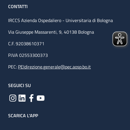
CONTATTI
IRCCS Azienda Ospedaliero - Universitaria di Bologna
Via Giuseppe Massarenti, 9, 40138 Bologna
C.F. 92038610371
P.IVA 02553300373
PEC:
PEIdirezione.generale@pec.aosp.bo.it
SEGUICI SU
SCARICA L'APP