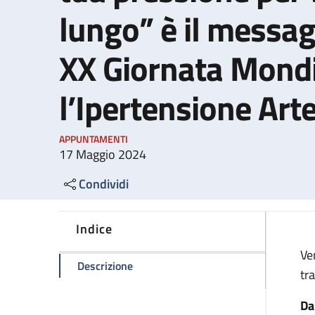
lungo” è il messag
XX Giornata Mondi
l’Ipertensione Art
APPUNTAMENTI
17 Maggio 2024
Condividi
Indice
Ve
della pagina "Misura bene e controlla 
Descrizione
tr
Da