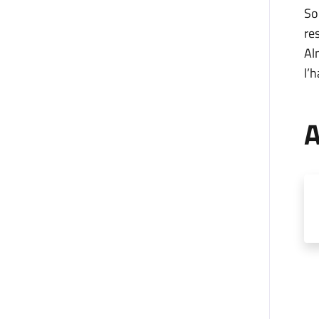
So
re
Al
l’
A