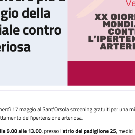
gio della
ale contro
eriosa
nerdì 17 maggio al Sant'Orsola screening gratuiti per una mi
la tua pressione per vivere più a lungo” è il messaggio della XX 
attamento dell'ipertensione arteriosa.
lle 9.00 alle 13.00
, presso l'
atrio del padiglione 25
, medici