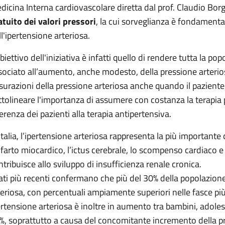
dicina Interna cardiovascolare diretta dal prof. Claudio Bo
atuito dei valori pressori
, la cui sorveglianza è fondamenta
ll'ipertensione arteriosa.
obiettivo dell'iniziativa è infatti quello di rendere tutta la p
sociato all’aumento, anche modesto, della pressione arterios
surazioni della pressione arteriosa anche quando il paziente l
ttolineare l'importanza di assumere con costanza la terapi
erenza dei pazienti alla terapia antipertensiva.
 Italia, l’ipertensione arteriosa rappresenta la più important
infarto miocardico, l’ictus cerebrale, lo scompenso cardiaco e a
ntribuisce allo sviluppo di insufficienza renale cronica.
dati più recenti confermano che più del 30% della popolazione
teriosa, con percentuali ampiamente superiori nelle fasce più
ertensione arteriosa è inoltre in aumento tra bambini, adolesce
%, soprattutto a causa del concomitante incremento della pr