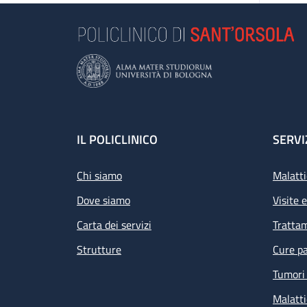
Footer
IL POLICLINICO
SERVI
Chi siamo
Malatti
Dove siamo
Visite 
Carta dei servizi
Tratta
Strutture
Cure pa
Tumori 
Malatti