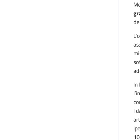
Me
gr
de
L'
as
mi
so
ad
In
l’
co
I 
ar
ip
10