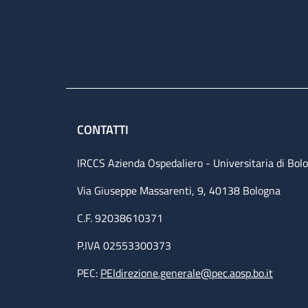
CONTATTI
IRCCS Azienda Ospedaliero - Universitaria di Bol
Via Giuseppe Massarenti, 9, 40138 Bologna
C.F. 92038610371
P.IVA 02553300373
PEC:
PEIdirezione.generale@pec.aosp.bo.it