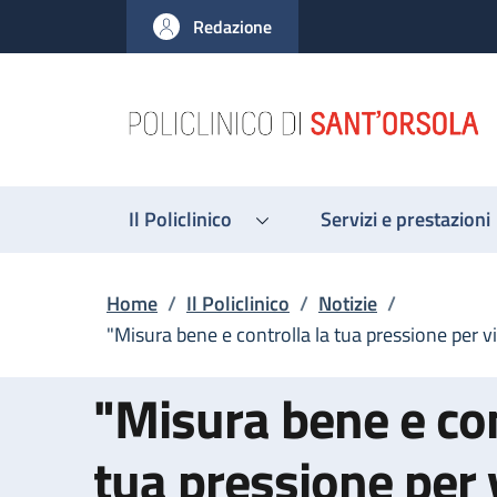
Salta al contenuto principale
Skip to footer content
Redazione
Il Policlinico
Servizi e prestazioni
Briciole di pane
Home
/
Il Policlinico
/
Notizie
/
"Misura bene e controlla la tua pressione per v
"Misura bene e con
tua pressione per 