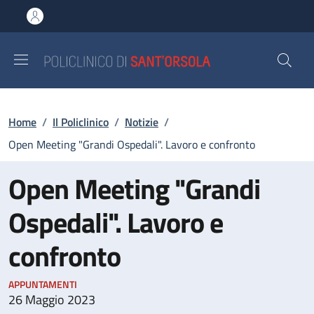
Salta al contenuto principale
Skip to footer content
Briciole di pane
Home
/
Il Policlinico
/
Notizie
/
Open Meeting "Grandi Ospedali". Lavoro e confronto
Open Meeting "Grandi
Ospedali". Lavoro e
confronto
APPUNTAMENTI
26 Maggio 2023