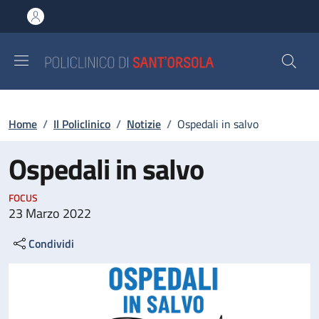
Salta al contenuto principale
Skip to footer content
Briciole di pane
Home
/
Il Policlinico
/
Notizie
/
Ospedali in salvo
Ospedali in salvo
FOCUS
23 Marzo 2022
Condividi