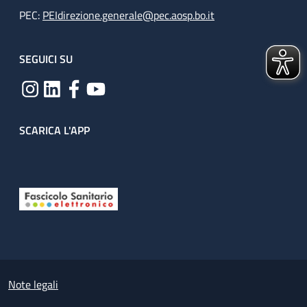
PEC:
PEIdirezione.generale@pec.aosp.bo.it
SEGUICI SU
SCARICA L'APP
Useful links section
Small prints
Note legali