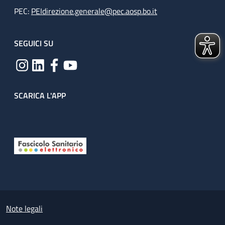
PEC:
PEIdirezione.generale@pec.aosp.bo.it
SEGUICI SU
SCARICA L'APP
Useful links section
Small prints
Note legali