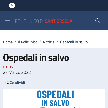
Salta al contenuto principale
Skip to footer content
Briciole di pane
Home
/
Il Policlinico
/
Notizie
/
Ospedali in salvo
Ospedali in salvo
FOCUS
23 Marzo 2022
Condividi