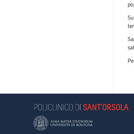
po
Su
te
Sa
sa
Pe