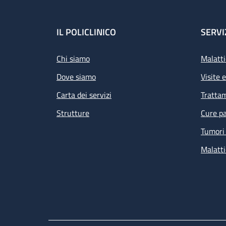
Footer
IL POLICLINICO
SERVI
Chi siamo
Malatti
Dove siamo
Visite 
Carta dei servizi
Tratta
Strutture
Cure pa
Tumori 
Malatti