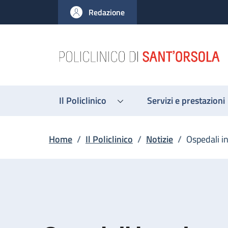
Salta al contenuto principale
Skip to footer content
Redazione
Il Policlinico
Servizi e prestazioni
Briciole di pane
Home
/
Il Policlinico
/
Notizie
/
Ospedali i