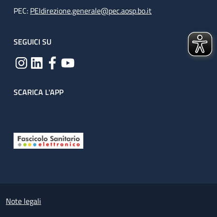
PEC:
PEIdirezione.generale@pec.aosp.bo.it
SEGUICI SU
SCARICA L'APP
Useful links section
Small prints
Note legali