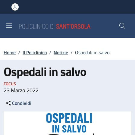
Salta al contenuto principale
Skip to footer content
Briciole di pane
Home
/
Il Policlinico
/
Notizie
/
Ospedali in salvo
Ospedali in salvo
FOCUS
23 Marzo 2022
Condividi