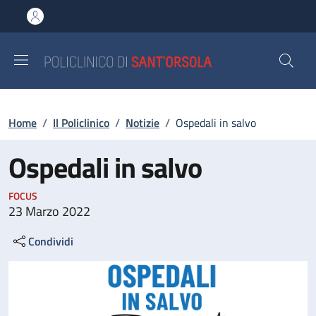
Salta al contenuto principale
Skip to footer content
Briciole di pane
Home
/
Il Policlinico
/
Notizie
/
Ospedali in salvo
Ospedali in salvo
FOCUS
23 Marzo 2022
Condividi