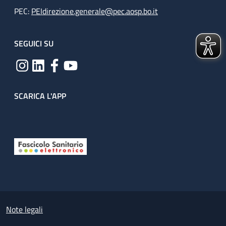
PEC:
PEIdirezione.generale@pec.aosp.bo.it
SEGUICI SU
SCARICA L'APP
Useful links section
Small prints
Note legali