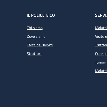
Footer
IL POLICLINICO
SERVI
Chi siamo
Malatti
Dove siamo
Visite 
Carta dei servizi
Tratta
Strutture
Cure pa
Tumori 
Malatti