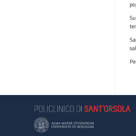
po
Su
te
Sa
sa
Pe