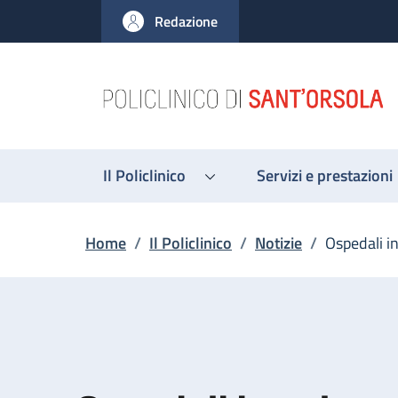
Salta al contenuto principale
Skip to footer content
Redazione
Il Policlinico
Servizi e prestazioni
Briciole di pane
Home
/
Il Policlinico
/
Notizie
/
Ospedali i