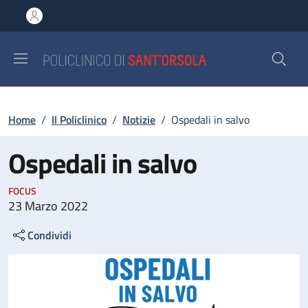
Salta al contenuto principale
Skip to footer content
Briciole di pane
Home
/
Il Policlinico
/
Notizie
/
Ospedali in salvo
Ospedali in salvo
FOCUS
23 Marzo 2022
Condividi