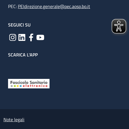
PEC:
PEIdirezione.generale@pec.aosp.bo.it
SEGUICI SU
SCARICA L'APP
Useful links section
Small prints
Note legali