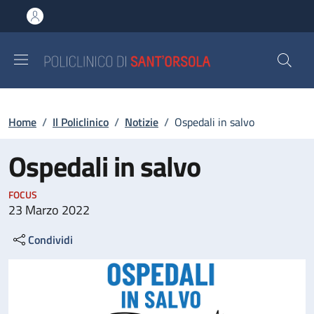
Salta al contenuto principale
Skip to footer content
Briciole di pane
Home
/
Il Policlinico
/
Notizie
/
Ospedali in salvo
Ospedali in salvo
FOCUS
23 Marzo 2022
Condividi