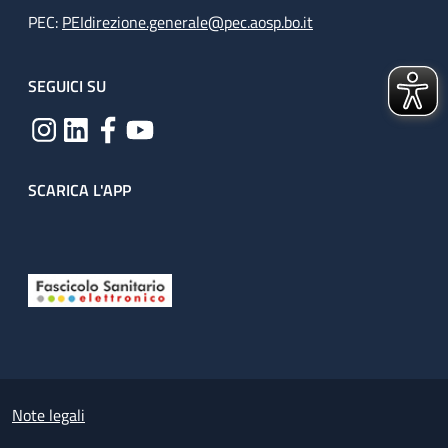
PEC:
PEIdirezione.generale@pec.aosp.bo.it
SEGUICI SU
SCARICA L'APP
Useful links section
Small prints
Note legali