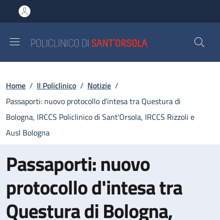
Salta al contenuto principale
Skip to footer content
Briciole di pane
Home
/
Il Policlinico
/
Notizie
/
Passaporti: nuovo protocollo d'intesa tra Questura di
Bologna, IRCCS Policlinico di Sant'Orsola, IRCCS Rizzoli e
Ausl Bologna
Passaporti: nuovo
protocollo d'intesa tra
Questura di Bologna,