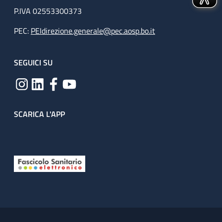
P.IVA 02553300373
PEC:
PEIdirezione.generale@pec.aosp.bo.it
SEGUICI SU
SCARICA L'APP
Useful links section
Small prints