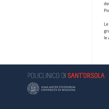
de
Po
Le
gr
le