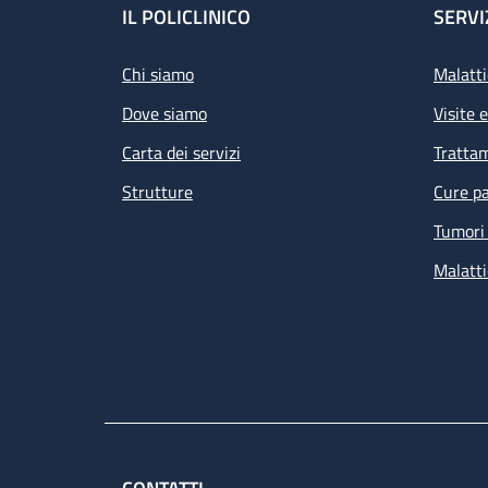
Footer
IL POLICLINICO
SERVI
Chi siamo
Malatti
Dove siamo
Visite 
Carta dei servizi
Tratta
Strutture
Cure pa
Tumori 
Malatti