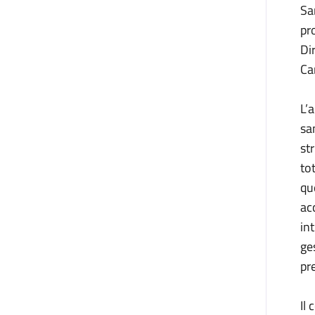
Sa
pr
Di
Ca
L’
sa
st
to
que
ac
in
ge
pr
Il