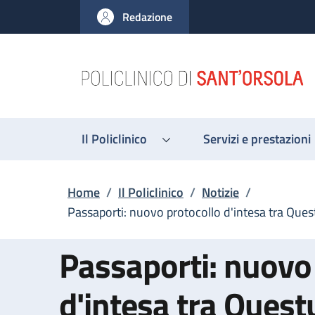
Salta al contenuto principale
Skip to footer content
Redazione
Il Policlinico
Servizi e prestazioni
Briciole di pane
Home
/
Il Policlinico
/
Notizie
/
Passaporti: nuovo protocollo d'intesa tra Quest
Passaporti: nuovo
d'intesa tra Quest