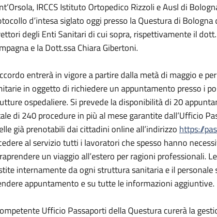
nt’Orsola, IRCCS Istituto Ortopedico Rizzoli e Ausl di Bolog
otocollo d’intesa siglato oggi presso la Questura di Bologna
rettori degli Enti Sanitari di cui sopra, rispettivamente il do
mpagna e la Dott.ssa Chiara Gibertoni.
accordo entrerà in vigore a partire dalla metà di maggio e pe
nitarie in oggetto di richiedere un appuntamento presso i posti
rutture ospedaliere. Si prevede la disponibilità di 20 appunt
tale di 240 procedure in più al mese garantite dall’Ufficio Pa
lle già prenotabili dai cittadini online all’indirizzo
https://pa
cedere al servizio tutti i lavoratori che spesso hanno necess
traprendere un viaggio all’estero per ragioni professionali.
stite internamente da ogni struttura sanitaria e il personale
endere appuntamento e su tutte le informazioni aggiuntive.
 competente Ufficio Passaporti della Questura curerà la gesti