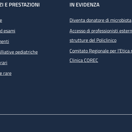
ZI E PRESTAZIONI
IN EVIDENZA
e
Diventa donatore di microbiota
ed esami
Accesso di professionisti estern
strutture del Policlinico
menti
Comitato Regionale per l’Etica 
lliative pediatriche
Clinica COREC
rari
e rare