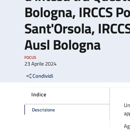
Bologna, IRCCS Pol
Sant'Orsola, IRCCS
Ausl Bologna
FOCUS
23 Aprile 2024
Condividi
Indice
Un
della pagina Passaporti: nuovo protoco
Descrizione
ap
Ag