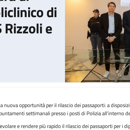
iclinico di
 Rizzoli e
a nuova opportunità per il rilascio dei passaporti: a disposiz
llo d'intesa tra Questura di Bologna, IRCCS Policlinico di Sant'Or
puntamenti settimanali presso i posti di Polizia all’interno d
evolare e rendere più rapido il rilascio dei passaporti per i di