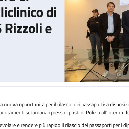
iclinico di
 Rizzoli e
a nuova opportunità per il rilascio dei passaporti: a disposiz
llo d'intesa tra Questura di Bologna, IRCCS Policlinico di Sant'Or
puntamenti settimanali presso i posti di Polizia all’interno d
evolare e rendere più rapido il rilascio dei passaporti per i di