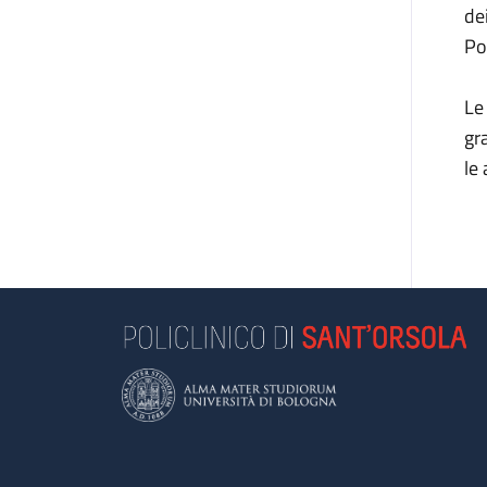
de
Po
Le
gr
le