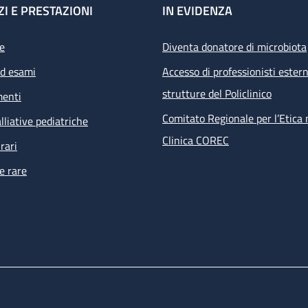
ZI E PRESTAZIONI
IN EVIDENZA
e
Diventa donatore di microbiota
ed esami
Accesso di professionisti estern
strutture del Policlinico
menti
Comitato Regionale per l’Etica 
lliative pediatriche
Clinica COREC
rari
e rare