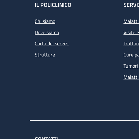
Footer
IL POLICLINICO
SERVI
Chi siamo
Malatti
Dove siamo
Visite 
Carta dei servizi
Tratta
Strutture
Cure pa
Tumori 
Malatti