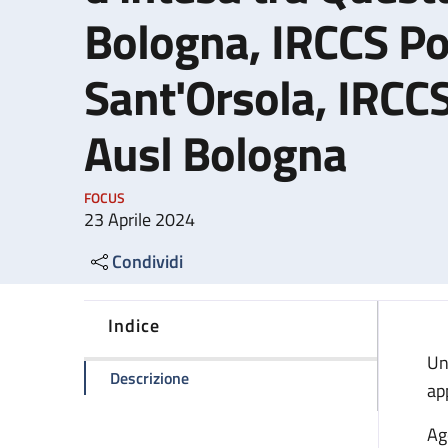
Bologna, IRCCS Pol
Sant'Orsola, IRCCS
Ausl Bologna
FOCUS
23 Aprile 2024
Condividi
Indice
Un
della pagina Passaporti: nuovo protoco
Descrizione
ap
Ag