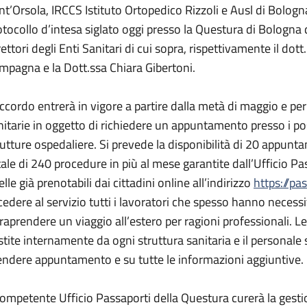
nt’Orsola, IRCCS Istituto Ortopedico Rizzoli e Ausl di Bolog
otocollo d’intesa siglato oggi presso la Questura di Bologna
rettori degli Enti Sanitari di cui sopra, rispettivamente il do
mpagna e la Dott.ssa Chiara Gibertoni.
accordo entrerà in vigore a partire dalla metà di maggio e pe
nitarie in oggetto di richiedere un appuntamento presso i posti
rutture ospedaliere. Si prevede la disponibilità di 20 appunt
tale di 240 procedure in più al mese garantite dall’Ufficio Pa
lle già prenotabili dai cittadini online all’indirizzo
https://pa
cedere al servizio tutti i lavoratori che spesso hanno necess
traprendere un viaggio all’estero per ragioni professionali.
stite internamente da ogni struttura sanitaria e il personale
endere appuntamento e su tutte le informazioni aggiuntive.
 competente Ufficio Passaporti della Questura curerà la gesti