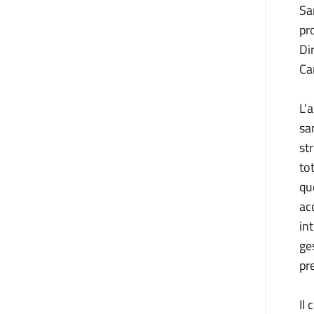
Sa
pr
Di
Ca
L’
sa
st
to
que
ac
in
ge
pr
Il