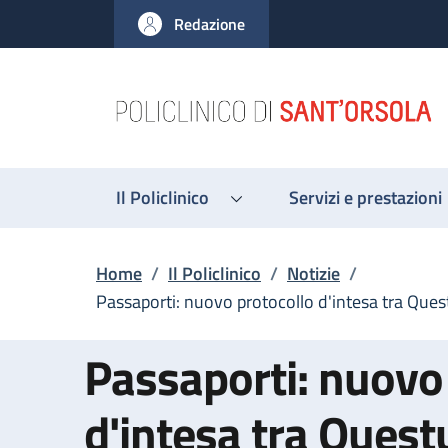
Salta al contenuto principale
Skip to footer content
Redazione
Il Policlinico
Servizi e prestazioni
Briciole di pane
Home
/
Il Policlinico
/
Notizie
/
Passaporti: nuovo protocollo d'intesa tra Quest
Passaporti: nuovo
d'intesa tra Quest