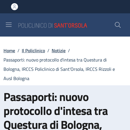
Salta al contenuto principale
Skip to footer content
Briciole di pane
Home
/
Il Policlinico
/
Notizie
/
Passaporti: nuovo protocollo d'intesa tra Questura di
Bologna, IRCCS Policlinico di Sant'Orsola, IRCCS Rizzoli e
Ausl Bologna
Passaporti: nuovo
protocollo d'intesa tra
Questura di Bologna,