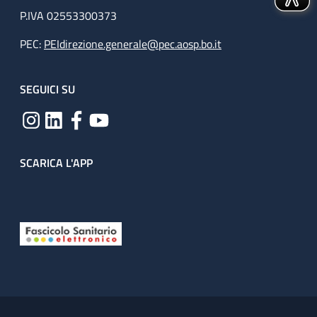
P.IVA 02553300373
PEC:
PEIdirezione.generale@pec.aosp.bo.it
SEGUICI SU
SCARICA L'APP
Useful links section
Small prints