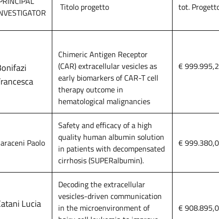
PRINCIPAL
Titolo progetto
tot. Progett
INVESTIGATOR
Chimeric Antigen Receptor
(CAR) extracellular vesicles as
€ 999.995,
onifazi
early biomarkers of CAR-T cell
Francesca
therapy outcome in
hematological malignancies
Safety and efficacy of a high
quality human albumin solution
araceni Paolo
€ 999.380,
in patients with decompensated
cirrhosis (SUPERalbumin).
Decoding the extracellular
vesicles-driven communication
atani Lucia
in the microenvironment of
€ 908.895,