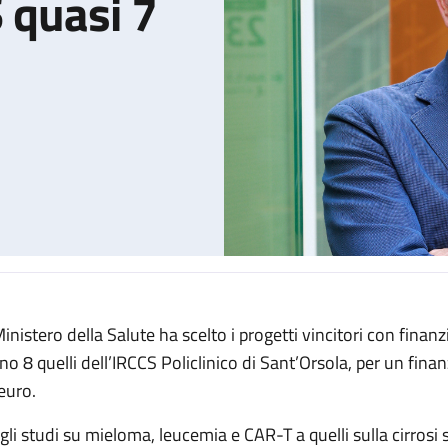
S quasi 7
 Ministero della Salute ha scelto i progetti vincitori con fin
ai progetti dell'IRCCS quasi 7 milioni di euro
no 8 quelli dell’IRCCS Policlinico di Sant’Orsola, per un fin
 euro.
gli studi su mieloma, leucemia e CAR-T a quelli sulla cirros