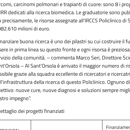
rcomi, carcinomi polmonari e trapianti di cuore: sono 8 i prog
RR dedicati alla ricerca biomedica. Le graduatorie sono pubbl
ù precisamente, le risorse assegnate all’IRCCS Policlinico d
982.610 milioni di euro.
inanziare buona ricerca è uno dei pilastri su cui costruire il 
sere in prima linea su questo fronte e ogni risorsa è preziosa 
rvizio della comunità. – commenta Marco Seri, Direttore Scien
nt'Orsola – Al Sant’Orsola è arrivato il maggior numero di riso
sibile grazie alla squadra eccellente di ricercatori e ricercatr
ll'infrastruttura della ricerca di questo Policlinico. Ognuno d
iettivo: nuove cure, nuove diagnosi e soluzioni sempre miglior
stro impegno”.
dettaglio dei progetti finanziati
Finanziame