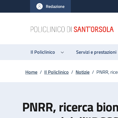
Salta al contenuto principale
Skip to footer content
Redazione
Il Policlinico
Servizi e prestazioni
Briciole di pane
Home
/
Il Policlinico
/
Notizie
/
PNRR, ricer
PNRR, ricerca biom