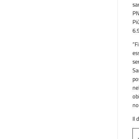
sa
PN
Pi
6.
“F
es
se
Sa
pos
ne
ob
no
Il 