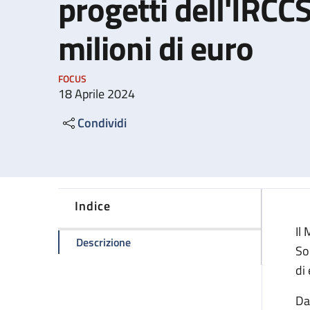
progetti dell'IRCC
milioni di euro
FOCUS
18 Aprile 2024
Condividi
Indice
Il
della pagina PNRR, ricerca biomedica: 
Descrizione
So
di
Da