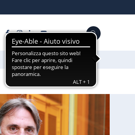
Facebook
Instagram
Linkedin
YouTube
Cerca
Sostienici