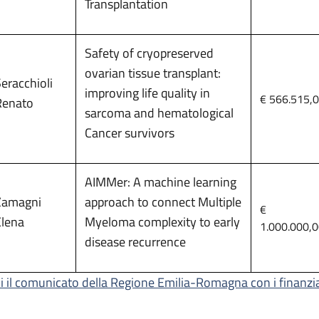
Transplantation
Safety of cryopreserved
ovarian tissue transplant:
eracchioli
improving life quality in
€ 566.515,
Renato
sarcoma and hematological
Cancer survivors
AIMMer: A machine learning
Zamagni
approach to connect Multiple
€
Elena
Myeloma complexity to early
1.000.000,
disease recurrence
i il comunicato della Regione Emilia-Romagna con i finanzi