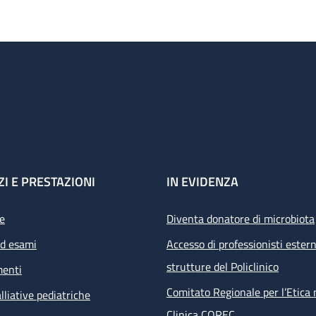
ZI E PRESTAZIONI
IN EVIDENZA
e
Diventa donatore di microbiota
ed esami
Accesso di professionisti estern
strutture del Policlinico
menti
Comitato Regionale per l’Etica 
lliative pediatriche
Clinica COREC