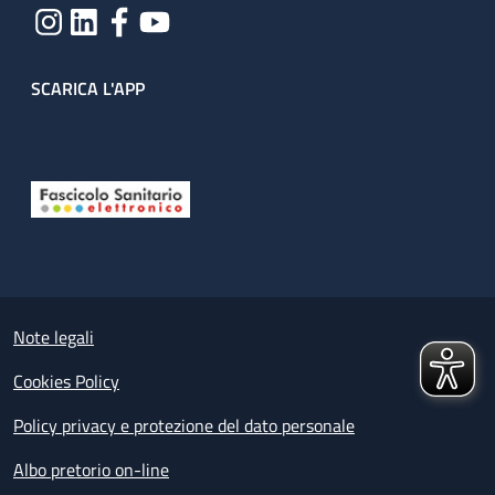
SCARICA L'APP
Useful links section
Small prints
Note legali
Cookies Policy
Policy privacy e protezione del dato personale
Albo pretorio on-line