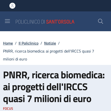
Salta al contenuto principale
Skip to footer content
Briciole di pane
Home
/
Il Policlinico
/
Notizie
/
PNRR, ricerca biomedica: ai progetti dell'IRCCS quasi 7
milioni di euro
PNRR, ricerca biomedica:
ai progetti dell'IRCCS
quasi 7 milioni di euro
FOCUS