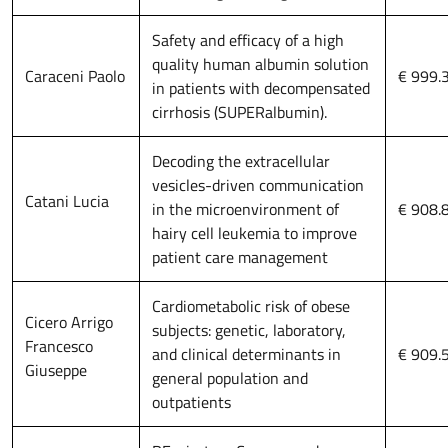
Safety and efficacy of a high
quality human albumin solution
Caraceni Paolo
€ 999.
in patients with decompensated
cirrhosis (SUPERalbumin).
Decoding the extracellular
vesicles-driven communication
Catani Lucia
in the microenvironment of
€ 908.
hairy cell leukemia to improve
patient care management
Cardiometabolic risk of obese
Cicero Arrigo
subjects: genetic, laboratory,
Francesco
and clinical determinants in
€ 909.
Giuseppe
general population and
outpatients