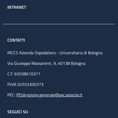
INTRANET
CONTATTI
IRCCS Azienda Ospedaliero - Universitaria di Bologna
Via Giuseppe Massarenti, 9, 40138 Bologna
C.F. 92038610371
P.IVA 02553300373
PEC:
PEIdirezione.generale@pec.aosp.bo.it
SEGUICI SU