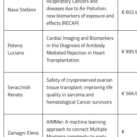
REspiratory Cancers and
diseases due to Air Pollution:
Nava Stefano
€ 602.
new biomarkers of exposure and
effects (RECAP)
Cardiac Imaging and Biomarkers
Potena
in the Diagnosis of Antibody
€ 995.
Luciano
Mediated Rejection in Heart
Transplantation
Safety of cryopreserved ovarian
Seracchioli
tissue transplant: improving life
€ 566.
Renato
quality in sarcoma and
hematological Cancer survivors
AIMMer: A machine learning
approach to connect Multiple
€
Zamagni Elena
Myeloma complexity to early