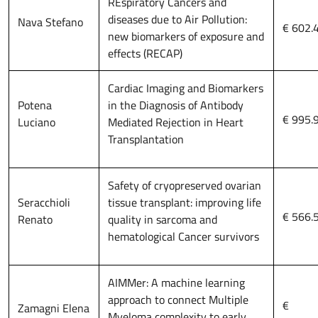
REspiratory Cancers and
diseases due to Air Pollution:
Nava Stefano
€ 602.
new biomarkers of exposure and
effects (RECAP)
Cardiac Imaging and Biomarkers
Potena
in the Diagnosis of Antibody
€ 995.
Luciano
Mediated Rejection in Heart
Transplantation
Safety of cryopreserved ovarian
Seracchioli
tissue transplant: improving life
€ 566.
Renato
quality in sarcoma and
hematological Cancer survivors
AIMMer: A machine learning
approach to connect Multiple
€
Zamagni Elena
Myeloma complexity to early