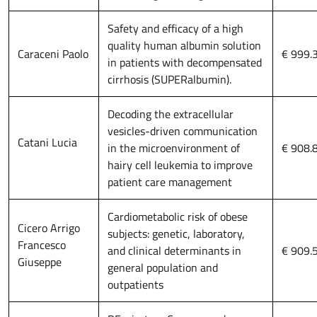
Safety and efficacy of a high
quality human albumin solution
Caraceni Paolo
€ 999.
in patients with decompensated
cirrhosis (SUPERalbumin).
Decoding the extracellular
vesicles-driven communication
Catani Lucia
in the microenvironment of
€ 908.
hairy cell leukemia to improve
patient care management
Cardiometabolic risk of obese
Cicero Arrigo
subjects: genetic, laboratory,
Francesco
and clinical determinants in
€ 909.
Giuseppe
general population and
outpatients