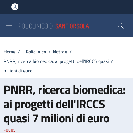
Salta al contenuto principale
Skip to footer content
Briciole di pane
Home
/
Il Policlinico
/
Notizie
/
PNRR, ricerca biomedica: ai progetti dell'IRCCS quasi 7
milioni di euro
PNRR, ricerca biomedica:
ai progetti dell'IRCCS
quasi 7 milioni di euro
FOCUS