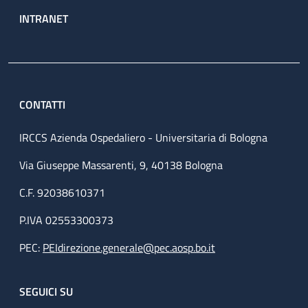
INTRANET
CONTATTI
IRCCS Azienda Ospedaliero - Universitaria di Bologna
Via Giuseppe Massarenti, 9, 40138 Bologna
C.F. 92038610371
P.IVA 02553300373
PEC:
PEIdirezione.generale@pec.aosp.bo.it
SEGUICI SU