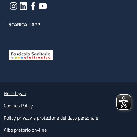
SCARICA L'APP
Useful links section
Small prints
Note legali
Cookies Policy
Policy privacy e protezione del dato personale
Albo pretorio on-line