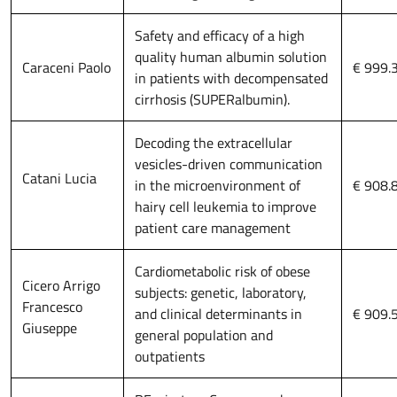
Safety and efficacy of a high
quality human albumin solution
Caraceni Paolo
€ 999.
in patients with decompensated
cirrhosis (SUPERalbumin).
Decoding the extracellular
vesicles-driven communication
Catani Lucia
in the microenvironment of
€ 908.
hairy cell leukemia to improve
patient care management
Cardiometabolic risk of obese
Cicero Arrigo
subjects: genetic, laboratory,
Francesco
and clinical determinants in
€ 909.
Giuseppe
general population and
outpatients