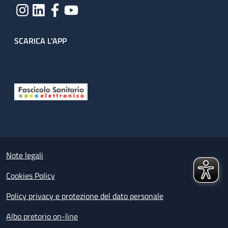
SCARICA L'APP
Useful links section
Small prints
Note legali
Cookies Policy
Policy privacy e protezione del dato personale
Albo pretorio on-line