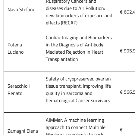
REspiratory Cancers and
diseases due to Air Pollution:
Nava Stefano
€ 602.
new biomarkers of exposure and
effects (RECAP)
Cardiac Imaging and Biomarkers
Potena
in the Diagnosis of Antibody
€ 995.
Luciano
Mediated Rejection in Heart
Transplantation
Safety of cryopreserved ovarian
Seracchioli
tissue transplant: improving life
€ 566.
Renato
quality in sarcoma and
hematological Cancer survivors
AIMMer: A machine learning
approach to connect Multiple
€
Zamagni Elena
Myeloma complexity to early