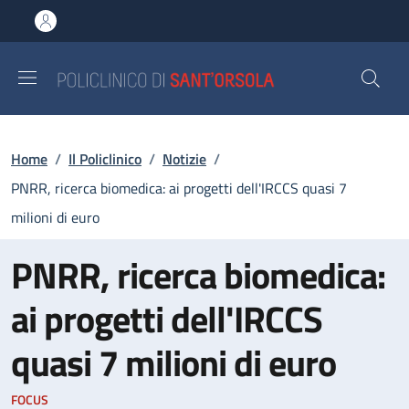
Salta al contenuto principale
Skip to footer content
Briciole di pane
Home
/
Il Policlinico
/
Notizie
/
PNRR, ricerca biomedica: ai progetti dell'IRCCS quasi 7
milioni di euro
PNRR, ricerca biomedica:
ai progetti dell'IRCCS
quasi 7 milioni di euro
FOCUS