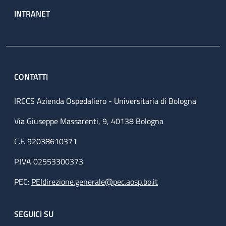
INTRANET
CONTATTI
IRCCS Azienda Ospedaliero - Universitaria di Bologna
Via Giuseppe Massarenti, 9, 40138 Bologna
C.F. 92038610371
P.IVA 02553300373
PEC:
PEIdirezione.generale@pec.aosp.bo.it
SEGUICI SU