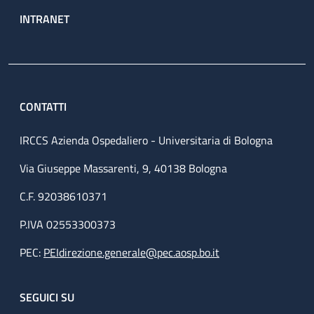
INTRANET
CONTATTI
IRCCS Azienda Ospedaliero - Universitaria di Bologna
Via Giuseppe Massarenti, 9, 40138 Bologna
C.F. 92038610371
P.IVA 02553300373
PEC:
PEIdirezione.generale@pec.aosp.bo.it
SEGUICI SU