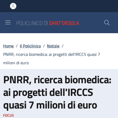
Salta al contenuto principale
Skip to footer content
Briciole di pane
Home
/
Il Policlinico
/
Notizie
/
PNRR, ricerca biomedica: ai progetti dell'IRCCS quasi 7
milioni di euro
PNRR, ricerca biomedica:
ai progetti dell'IRCCS
quasi 7 milioni di euro
FOCUS