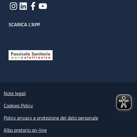
SCARICA L'APP
Useful links section
Small prints
Note legali
Cookies Policy
Policy privacy e protezione del dato personale
Albo pretorio on-line