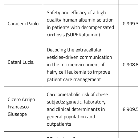
Safety and efficacy of a high
quality human albumin solution
Caraceni Paolo
€ 999.
in patients with decompensated
cirrhosis (SUPERalbumin).
Decoding the extracellular
vesicles-driven communication
Catani Lucia
in the microenvironment of
€ 908.
hairy cell leukemia to improve
patient care management
Cardiometabolic risk of obese
Cicero Arrigo
subjects: genetic, laboratory,
Francesco
and clinical determinants in
€ 909.
Giuseppe
general population and
outpatients