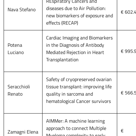
REspiratory Cancers and
diseases due to Air Pollution:
Nava Stefano
€ 602.
new biomarkers of exposure and
effects (RECAP)
Cardiac Imaging and Biomarkers
Potena
in the Diagnosis of Antibody
€ 995.
Luciano
Mediated Rejection in Heart
Transplantation
Safety of cryopreserved ovarian
Seracchioli
tissue transplant: improving life
€ 566.
Renato
quality in sarcoma and
hematological Cancer survivors
AIMMer: A machine learning
approach to connect Multiple
€
Zamagni Elena
Myeloma complexity to early