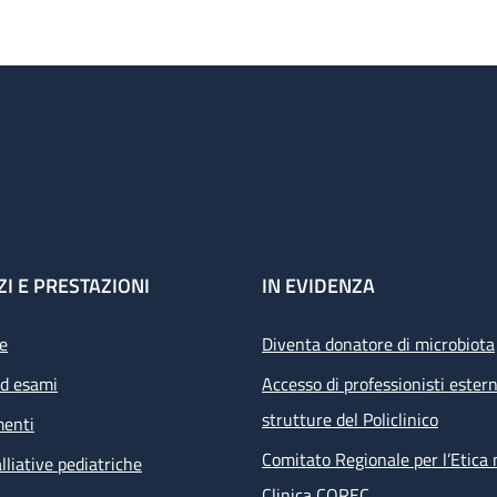
ZI E PRESTAZIONI
IN EVIDENZA
e
Diventa donatore di microbiota
ed esami
Accesso di professionisti estern
strutture del Policlinico
menti
Comitato Regionale per l’Etica 
lliative pediatriche
Clinica COREC