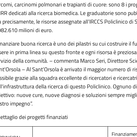
rcomi, carcinomi polmonari e trapianti di cuore: sono 8 i prog
RR dedicati alla ricerca biomedica. Le graduatorie sono pubbl
ù precisamente, le risorse assegnate all’IRCCS Policlinico d
982.610 milioni di euro.
inanziare buona ricerca è uno dei pilastri su cui costruire il 
sere in prima linea su questo fronte e ogni risorsa è preziosa 
rvizio della comunità. – commenta Marco Seri, Direttore Scien
nt'Orsola – Al Sant’Orsola è arrivato il maggior numero di riso
sibile grazie alla squadra eccellente di ricercatori e ricercatr
ll'infrastruttura della ricerca di questo Policlinico. Ognuno d
iettivo: nuove cure, nuove diagnosi e soluzioni sempre miglior
stro impegno”.
dettaglio dei progetti finanziati
Finanziame