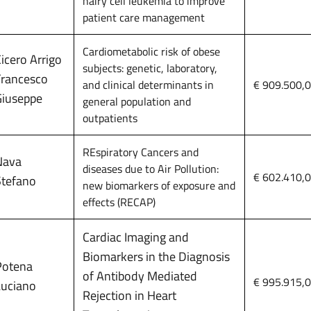
hairy cell leukemia to improve
patient care management
Cardiometabolic risk of obese
icero Arrigo
subjects: genetic, laboratory,
Francesco
and clinical determinants in
€ 909.500,
Giuseppe
general population and
outpatients
REspiratory Cancers and
Nava
diseases due to Air Pollution:
€ 602.410,
Stefano
new biomarkers of exposure and
effects (RECAP)
Cardiac Imaging and
Biomarkers in the Diagnosis
Potena
of Antibody Mediated
€ 995.915,
Luciano
Rejection in Heart