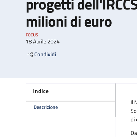
progetti dell'IRCC
milioni di euro
FOCUS
18 Aprile 2024
Condividi
Indice
Il
della pagina PNRR, ricerca biomedica: 
Descrizione
So
di
Da