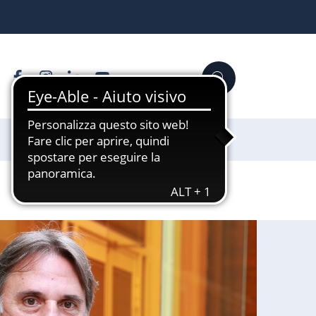
Facebook
Instagram
Linkedin
YouTube
Cerca
Sostienici