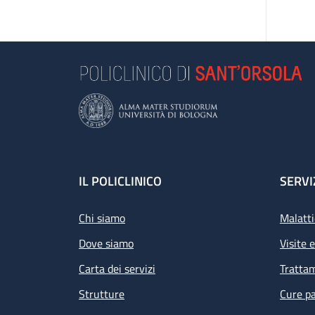
Footer
IL POLICLINICO
SERVI
Chi siamo
Malatti
Dove siamo
Visite 
Carta dei servizi
Tratta
Strutture
Cure pa