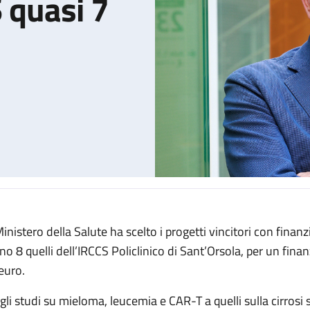
S quasi 7
 Ministero della Salute ha scelto i progetti vincitori con fin
ai progetti dell'IRCCS quasi 7 milioni di euro
no 8 quelli dell’IRCCS Policlinico di Sant’Orsola, per un fin
 euro.
gli studi su mieloma, leucemia e CAR-T a quelli sulla cirros