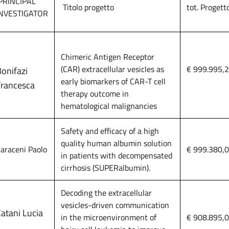
PRINCIPAL
Titolo progetto
tot. Progett
INVESTIGATOR
Chimeric Antigen Receptor
(CAR) extracellular vesicles as
€ 999.995,
onifazi
early biomarkers of CAR-T cell
Francesca
therapy outcome in
hematological malignancies
Safety and efficacy of a high
quality human albumin solution
araceni Paolo
€ 999.380,
in patients with decompensated
cirrhosis (SUPERalbumin).
Decoding the extracellular
vesicles-driven communication
atani Lucia
in the microenvironment of
€ 908.895,