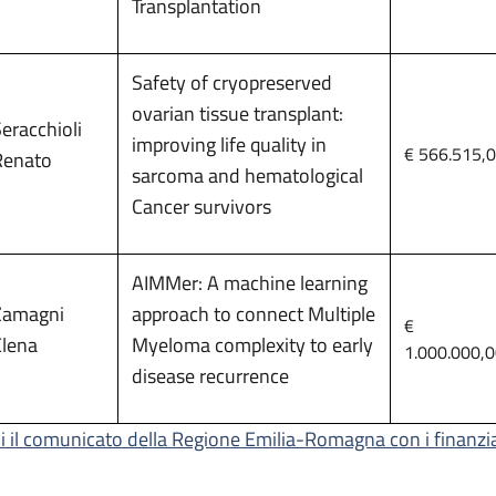
Transplantation
Safety of cryopreserved
ovarian tissue transplant:
eracchioli
improving life quality in
€ 566.515,
Renato
sarcoma and hematological
Cancer survivors
AIMMer: A machine learning
Zamagni
approach to connect Multiple
€
Elena
Myeloma complexity to early
1.000.000,
disease recurrence
i il comunicato della Regione Emilia-Romagna con i finanzi