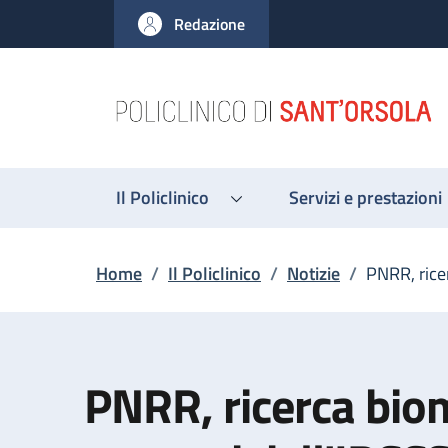
Salta al contenuto principale
Skip to footer content
Redazione
Il Policlinico
Servizi e prestazioni
Briciole di pane
Home
/
Il Policlinico
/
Notizie
/
PNRR, ricer
PNRR, ricerca biom