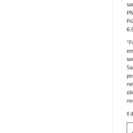
sa
PN
Pi
6.
“F
es
se
Sa
pos
ne
ob
no
Il 