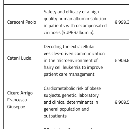
Safety and efficacy of a high
quality human albumin solution
Caraceni Paolo
€ 999.
in patients with decompensated
cirrhosis (SUPERalbumin).
Decoding the extracellular
vesicles-driven communication
Catani Lucia
in the microenvironment of
€ 908.
hairy cell leukemia to improve
patient care management
Cardiometabolic risk of obese
Cicero Arrigo
subjects: genetic, laboratory,
Francesco
and clinical determinants in
€ 909.
Giuseppe
general population and
outpatients