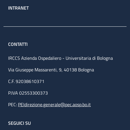
INTRANET
CONTATTI
IRCCS Azienda Ospedaliero - Universitaria di Bologna
Via Giuseppe Massarenti, 9, 40138 Bologna
C.F. 92038610371
P.IVA 02553300373
PEC:
PEIdirezione.generale@pec.aosp.bo.it
SEGUICI SU