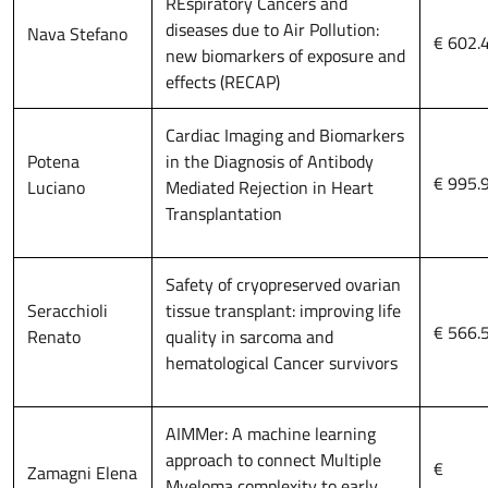
REspiratory Cancers and
diseases due to Air Pollution:
Nava Stefano
€ 602.
new biomarkers of exposure and
effects (RECAP)
Cardiac Imaging and Biomarkers
Potena
in the Diagnosis of Antibody
€ 995.
Luciano
Mediated Rejection in Heart
Transplantation
Safety of cryopreserved ovarian
Seracchioli
tissue transplant: improving life
€ 566.
Renato
quality in sarcoma and
hematological Cancer survivors
AIMMer: A machine learning
approach to connect Multiple
€
Zamagni Elena
Myeloma complexity to early