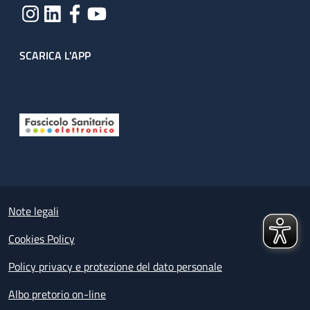
SCARICA L'APP
Useful links section
Small prints
Note legali
Cookies Policy
Policy privacy e protezione del dato personale
Albo pretorio on-line