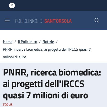
Salta al contenuto principale
Skip to footer content
Briciole di pane
Home
/
Il Policlinico
/
Notizie
/
PNRR, ricerca biomedica: ai progetti dell'IRCCS quasi 7
milioni di euro
PNRR, ricerca biomedica:
ai progetti dell'IRCCS
quasi 7 milioni di euro
FOCUS